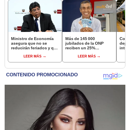
Ministro de Economía
Más de 145 000
Comp
asegura que no se
jubilados de la ONP
depa
reducirán feriados y que
reciben un 25%
inter
sueldo mínimo se
adicional en su pensión
híbr
LEER MÁS
LEER MÁS
aumentará en dos
en agosto
la de
etapas