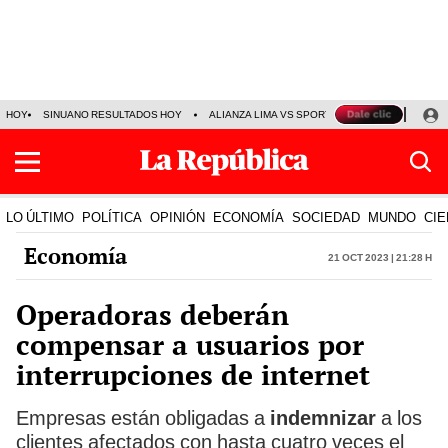
HOY
SINUANO RESULTADOS HOY
ALIANZA LIMA VS SPORT BOYS
JORGE MES
LO ÚLTIMO
POLÍTICA
OPINIÓN
ECONOMÍA
SOCIEDAD
MUNDO
CIE
Economía
21 Oct 2023 | 21:28 h
Operadoras deberán
compensar a usuarios por
interrupciones de internet
Empresas están obligadas a
indemnizar
a los
clientes afectados con hasta cuatro veces el