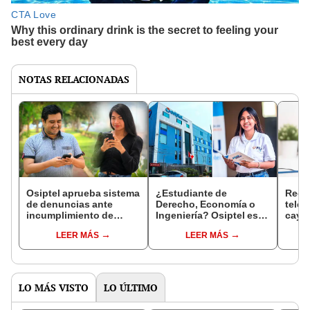
NOTAS RELACIONADAS
Osiptel aprueba sistema
¿Estudiante de
Recl
de denuncias ante
Derecho, Economía o
tele
incumplimiento de
Ingeniería? Osiptel está
caye
operadoras
otorgando becas para
junio
LEER MÁS
LEER MÁS
especializarte GRATIS
la ca
LO MÁS VISTO
LO ÚLTIMO