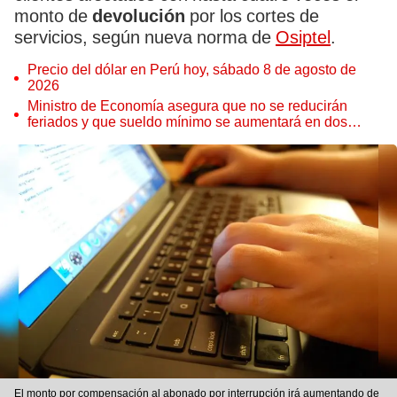
monto de
devolución
por los cortes de
servicios, según nueva norma de
Osiptel
.
Precio del dólar en Perú hoy, sábado 8 de agosto de
2026
Ministro de Economía asegura que no se reducirán
feriados y que sueldo mínimo se aumentará en dos
etapas
El monto por compensación al abonado por interrupción irá aumentando de