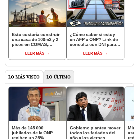
Esto costaría construir
¿Cómo saber si estoy
una casa de 100m2 y 2
en AFP u ONP? Link de
pisos en COMAS,
consulta con DNI para
CARABAYLLO y otros
ver en qué fondo de
LEER MÁS
LEER MÁS
distritos de LIMA
pensiones estás
NORTE
LO MÁS VISTO
LO ÚLTIMO
Más de 145 000
Gobierno plantea mover
Mini
jubilados de la ONP
todos los feriados del
aseg
reciben un 25%
año a los viernes,
reduc