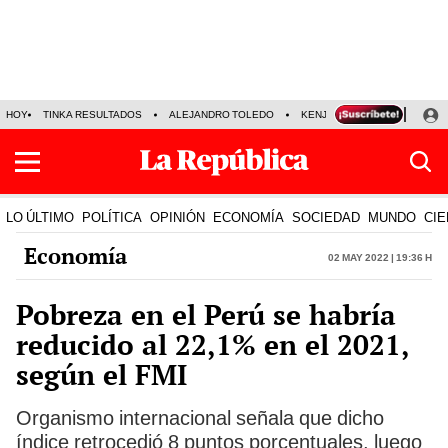
HOY
TINKA RESULTADOS
ALEJANDRO TOLEDO
KENJI FUJIMORI
PRECIO
LO ÚLTIMO
POLÍTICA
OPINIÓN
ECONOMÍA
SOCIEDAD
MUNDO
CIE
Economía
02 May 2022 | 19:36 h
Pobreza en el Perú se habría
reducido al 22,1% en el 2021,
según el FMI
Organismo internacional señala que dicho
índice retrocedió 8 puntos porcentuales, luego