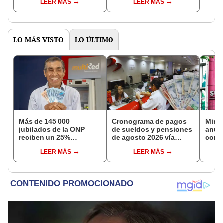
LEER MÁS
LEER MÁS
distritos de LIMA
pensiones estás
NORTE
LO MÁS VISTO
LO ÚLTIMO
Más de 145 000
Cronograma de pagos
Mini
jubilados de la ONP
de sueldos y pensiones
anun
reciben un 25%
de agosto 2026 vía
comis
adicional en su pensión
Banco de la Nación:
evasi
LEER MÁS
LEER MÁS
en agosto
conoce las fechas de
depósito