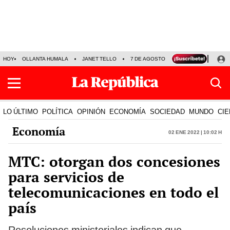
HOY
OLLANTA HUMALA
JANET TELLO
7 DE AGOSTO
TINKA RESULTADOS
LO ÚLTIMO
POLÍTICA
OPINIÓN
ECONOMÍA
SOCIEDAD
MUNDO
CIE
Economía
02 Ene 2022 | 10:02 h
MTC: otorgan dos concesiones
para servicios de
telecomunicaciones en todo el
país