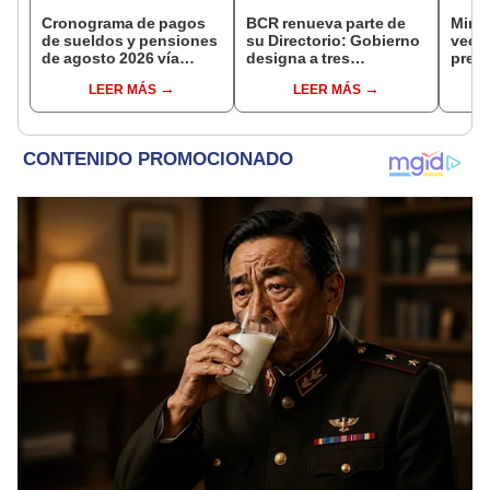
Cronograma de pagos
BCR renueva parte de
Miner
de sueldos y pensiones
su Directorio: Gobierno
veces
de agosto 2026 vía
designa a tres
presu
Banco de la Nación:
representantes del
elecc
LEER MÁS
LEER MÁS
conoce las fechas de
Ejecutivo
depósito