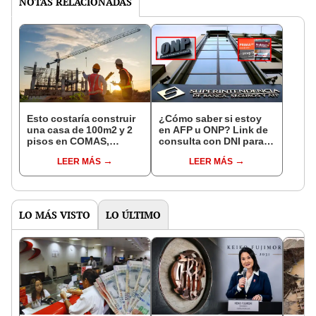
NOTAS RELACIONADAS
Esto costaría construir
¿Cómo saber si estoy
una casa de 100m2 y 2
en AFP u ONP? Link de
pisos en COMAS,
consulta con DNI para
CARABAYLLO y otros
ver en qué fondo de
LEER MÁS
LEER MÁS
distritos de LIMA
pensiones estás
NORTE
LO MÁS VISTO
LO ÚLTIMO