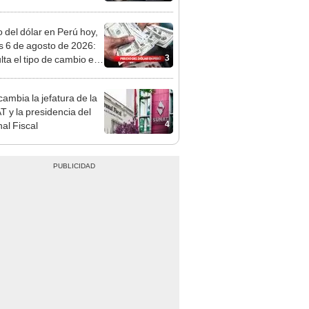
tivo
o del dólar en Perú hoy,
s 6 de agosto de 2026:
3
lta el tipo de cambio en
s, casas de cambio y
formas digitales
ambia la jefatura de la
 y la presidencia del
4
nal Fiscal