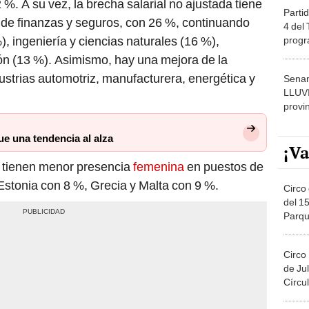
 %. A su vez, la brecha salarial no ajustada tiene
Partid
 de finanzas y seguros, con 26 %, continuando
4 del
), ingeniería y ciencias naturales (16 %),
progr
dónde
ón (13 %). Asimismo, hay una mejora de la
ustrias automotriz, manufacturera, energética y
Senam
LLUV
provi
e una tendencia al alza
¡Va
n tienen menor presencia
femenina
en puestos de
Estonia con 8 %, Grecia y Malta con 9 %.
Circo 
del 15
Parqu
Migue
Circo
de Jul
Círcul