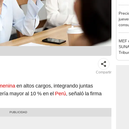
Ejecu
Preci
jueve
consu
banco
plata
MEF c
SUNAT
Tribu
Compartir
menina
en altos cargos, integrando juntas
sería mayor al 10 % en el
Perú
, señaló la firma
.