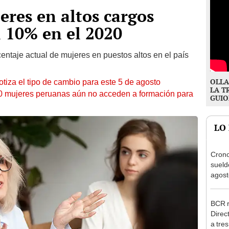
eres en altos cargos
l 10% en el 2020
entaje actual de mujeres en puestos altos en el país
OLLA
otiza el tipo de cambio para este 5 de agosto
LA T
10 mujeres peruanas aún no acceden a formación para
GUIO
LO
Cron
sueld
agost
Nació
depós
BCR r
Direc
a tre