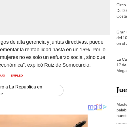
Circo
Del 2
Costa
Gran 
del 10
gos de alta gerencia y juntas directivas, puede
en el
rementar la rentabilidad hasta en un 15%. Por lo
 mujeres no es solo un esfuerzo social, sino que
La Ca
económica”, explicó Ruiz de Somocurcio.
17 de 
Mega 
AJO
EMPLEO
ero a La República en
Ju
le
Maste
palab
nuest