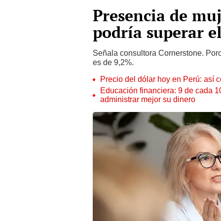
Presencia de muj
podría superar e
Señala consultora Cornerstone. Porc
es de 9,2%.
Precio del dólar hoy en Perú: así c
Educación financiera: 9 de cada 
administrar mejor su dinero