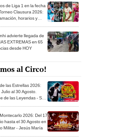
os de Liga 1 en la fecha
 Torneo Clausura 2026:
amación, horarios y
 ver
hi advierte llegada de
IAS EXTREMAS en 65
ncias desde HOY
mos al Circo!
de las Estrellas 2026:
 Julio al 30 Agosto.
e de las Leyendas - San
l
 Montecarlo 2026: Del 17
io hasta el 30 Agosto en
o Militar - Jesús María