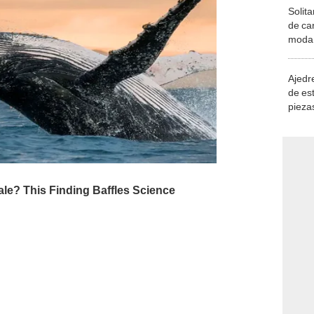
Solita
de ca
moda.
demue
Ajedre
de es
piezas
consi