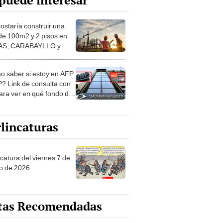
puede interesar
costaría construir una
de 100m2 y 2 pisos en
S, CARABAYLLO y
distritos de LIMA
TE
 saber si estoy en AFP
? Link de consulta con
ara ver en qué fondo de
ones estás
lincaturas
catura del viernes 7 de
o de 2026
tas Recomendadas