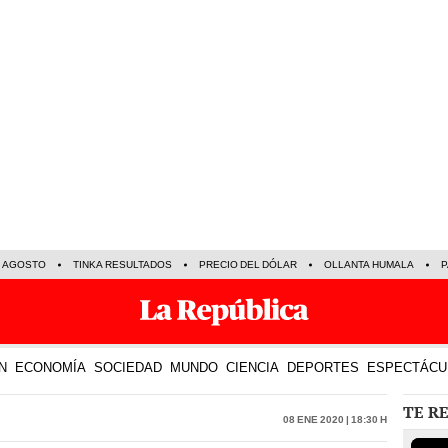
E AGOSTO
TINKA RESULTADOS
PRECIO DEL DÓLAR
OLLANTA HUMALA
P
N
ECONOMÍA
SOCIEDAD
MUNDO
CIENCIA
DEPORTES
ESPECTÁCU
TE R
08 Ene 2020 | 18:30 h