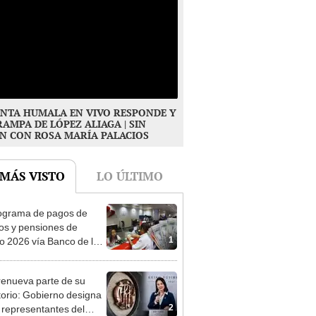
NTA HUMALA EN VIVO RESPONDE Y
RAMPA DE LÓPEZ ALIAGA | SIN
N CON ROSA MARÍA PALACIOS
 MÁS VISTO
LO ÚLTIMO
ograma de pagos de
os y pensiones de
1
o 2026 vía Banco de la
n: conoce las fechas de
ito
enueva parte de su
torio: Gobierno designa
2
s representantes del