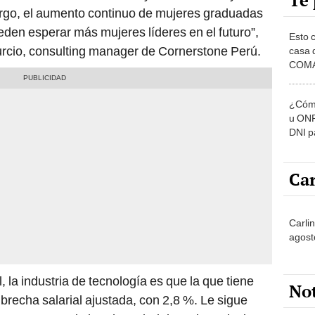
Te 
argo, el aumento continuo de mujeres graduadas
ueden esperar más mujeres líderes en el futuro”,
Esto 
rcio, consulting manager de Cornerstone Perú.
casa 
COMA
otros 
NOR
¿Cómo
u ONP
DNI p
pensi
Car
Carlin
agost
, la industria de tecnología es que la que tiene
No
brecha salarial ajustada, con 2,8 %. Le sigue