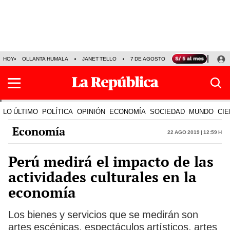
HOY
OLLANTA HUMALA
JANET TELLO
7 DE AGOSTO
TINKA RESULTADOS
LO ÚLTIMO
POLÍTICA
OPINIÓN
ECONOMÍA
SOCIEDAD
MUNDO
CIE
Economía
22 Ago 2019 | 12:59 h
Perú medirá el impacto de las
actividades culturales en la
economía
Los bienes y servicios que se medirán son
artes escénicas, espectáculos artísticos, artes