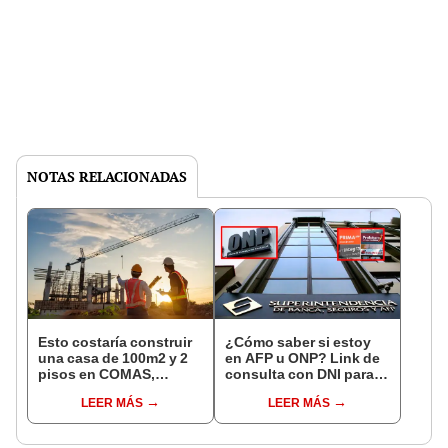
NOTAS RELACIONADAS
Esto costaría construir
¿Cómo saber si estoy
una casa de 100m2 y 2
en AFP u ONP? Link de
pisos en COMAS,
consulta con DNI para
CARABAYLLO y otros
ver en qué fondo de
LEER MÁS
LEER MÁS
distritos de LIMA
pensiones estás
NORTE