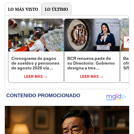
LO MÁS VISTO
LO ÚLTIMO
Cronograma de pagos
BCR renueva parte de
Banc
de sueldos y pensiones
su Directorio: Gobierno
ofrec
de agosto 2026 vía
designa a tres
S/50.
Banco de la Nación:
representantes del
deuda
LEER MÁS
LEER MÁS
conoce las fechas de
Ejecutivo
estos
depósito
para 