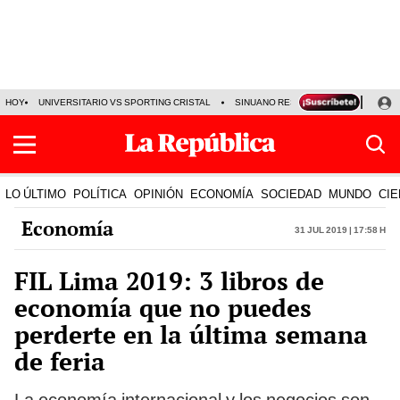
HOY
UNIVERSITARIO VS SPORTING CRISTAL
SINUANO RESULTADOS HOY
CA
LO ÚLTIMO
POLÍTICA
OPINIÓN
ECONOMÍA
SOCIEDAD
MUNDO
CIE
Economía
31 Jul 2019 | 17:58 h
FIL Lima 2019: 3 libros de
economía que no puedes
perderte en la última semana
de feria