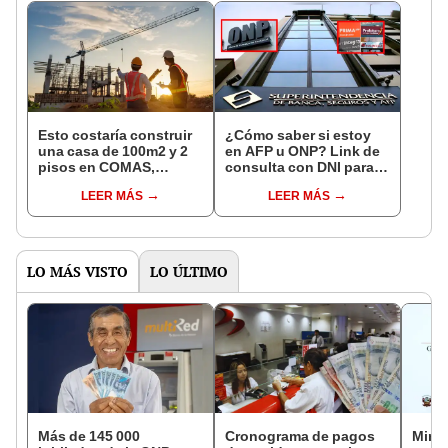
Esto costaría construir
¿Cómo saber si estoy
una casa de 100m2 y 2
en AFP u ONP? Link de
pisos en COMAS,
consulta con DNI para
CARABAYLLO y otros
ver en qué fondo de
LEER MÁS
LEER MÁS
distritos de LIMA
pensiones estás
NORTE
LO MÁS VISTO
LO ÚLTIMO
Más de 145 000
Cronograma de pagos
Mini