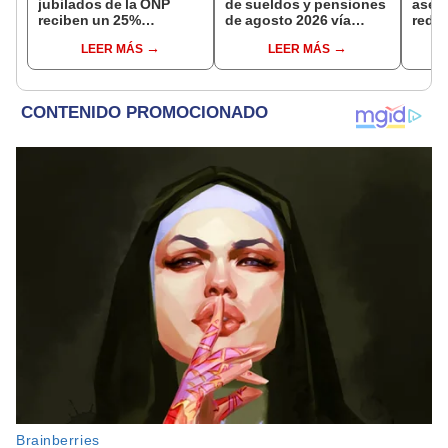
jubilados de la ONP
de sueldos y pensiones
aseg
reciben un 25%
de agosto 2026 vía
reduc
adicional en su pensión
Banco de la Nación:
suel
LEER MÁS
LEER MÁS
en agosto
conoce las fechas de
aume
depósito
etap