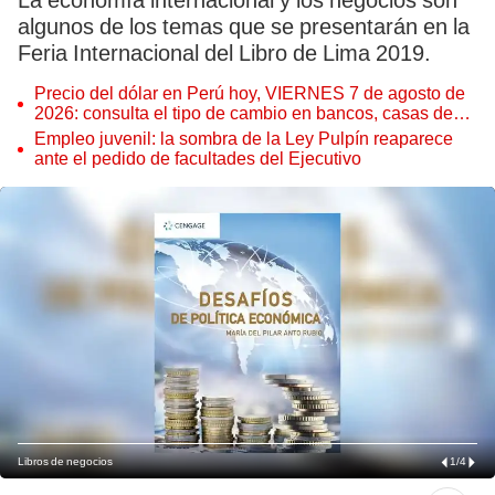
La economía internacional y los negocios son
algunos de los temas que se presentarán en la
Feria Internacional del Libro de Lima 2019.
Precio del dólar en Perú hoy, VIERNES 7 de agosto de
2026: consulta el tipo de cambio en bancos, casas de
cambio y plataformas digitales
Empleo juvenil: la sombra de la Ley Pulpín reaparece
ante el pedido de facultades del Ejecutivo
Libros de negocios
1
/
4