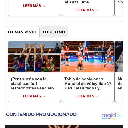
Alianza Lima
Sport
LEER MÁS
LEER MÁS
LO MÁS VISTO
LO ÚLTIMO
¡Perú sueña con la
Tabla de posiciones
Murió
clasificación!
Mundial de Vóley Sub 17
de Li
Matadorcitas vencieron
2026: resultados y
años
3-2 a México por el
partidos de Perú en fase
comp
LEER MÁS
LEER MÁS
Mundial de Vóley Sub 17
de grupos