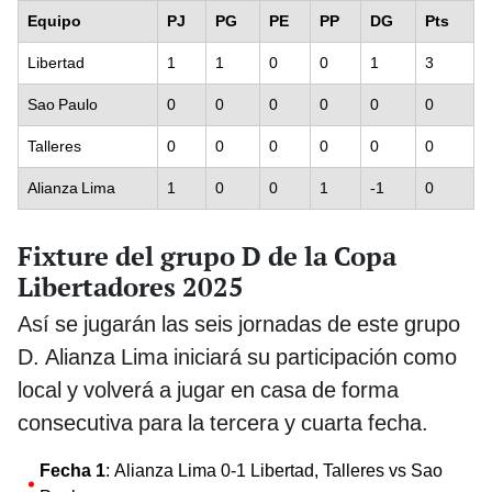
Equipo
PJ
PG
PE
PP
DG
Pts
Libertad
1
1
0
0
1
3
Sao Paulo
0
0
0
0
0
0
Talleres
0
0
0
0
0
0
Alianza Lima
1
0
0
1
-1
0
Fixture del grupo D de la Copa
Libertadores 2025
Así se jugarán las seis jornadas de este grupo
D. Alianza Lima iniciará su participación como
local y volverá a jugar en casa de forma
consecutiva para la tercera y cuarta fecha.
Fecha 1
: Alianza Lima 0-1 Libertad, Talleres vs Sao