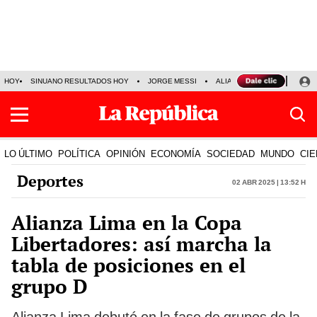
HOY
SINUANO RESULTADOS HOY
JORGE MESSI
ALIANZA LIMA VS SPORT BO
LO ÚLTIMO
POLÍTICA
OPINIÓN
ECONOMÍA
SOCIEDAD
MUNDO
CIE
Deportes
02 Abr 2025 | 13:52 h
Alianza Lima en la Copa
Libertadores: así marcha la
tabla de posiciones en el
grupo D