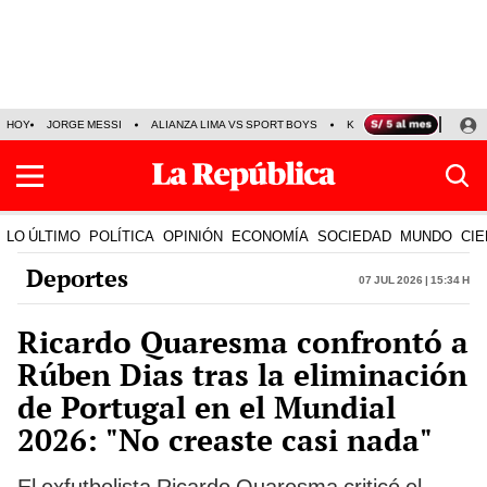
HOY
JORGE MESSI
ALIANZA LIMA VS SPORT BOYS
KENJI FUJIMORI
PRE
LO ÚLTIMO
POLÍTICA
OPINIÓN
ECONOMÍA
SOCIEDAD
MUNDO
CIE
Deportes
07 Jul 2026 | 15:34 h
Ricardo Quaresma confrontó a
Rúben Dias tras la eliminación
de Portugal en el Mundial
2026: "No creaste casi nada"