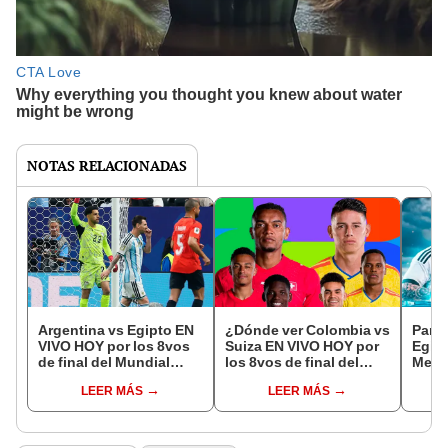
NOTAS RELACIONADAS
Argentina vs Egipto EN
¿Dónde ver Colombia vs
Parti
VIVO HOY por los 8vos
Suiza EN VIVO HOY por
Egip
de final del Mundial
los 8vos de final del
Mess
2026 vía DSports: Messi
Mundial 2026?
del M
LEER MÁS
LEER MÁS
falla otro penal
DSpo