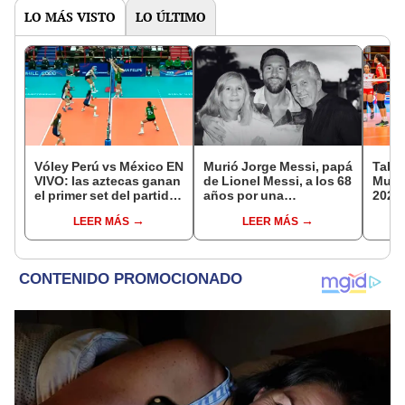
LO MÁS VISTO
LO ÚLTIMO
Vóley Perú vs México EN
Murió Jorge Messi, papá
Tabla
VIVO: las aztecas ganan
de Lionel Messi, a los 68
Mundi
el primer set del partido
años por una
2026:
por la fecha 3 del
complicada enfermedad
parti
LEER MÁS
LEER MÁS
Mundial sub 17 2026
de g