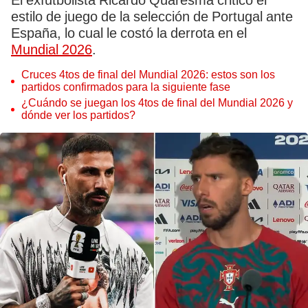
El exfutbolista Ricardo Quaresma criticó el
estilo de juego de la selección de Portugal ante
España, lo cual le costó la derrota en el
Mundial 2026
.
Cruces 4tos de final del Mundial 2026: estos son los
partidos confirmados para la siguiente fase
¿Cuándo se juegan los 4tos de final del Mundial 2026 y
dónde ver los partidos?