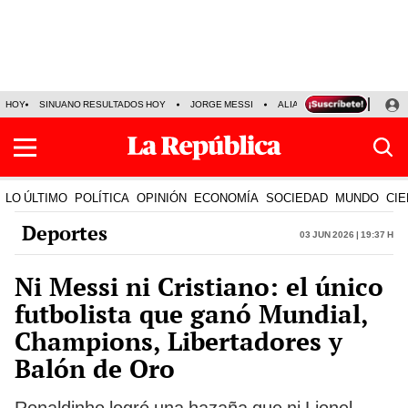
HOY
SINUANO RESULTADOS HOY
JORGE MESSI
ALIANZA LIMA VS SPORT BO
LO ÚLTIMO
POLÍTICA
OPINIÓN
ECONOMÍA
SOCIEDAD
MUNDO
CIE
Deportes
03 Jun 2026 | 19:37 h
Ni Messi ni Cristiano: el único
futbolista que ganó Mundial,
Champions, Libertadores y
Balón de Oro