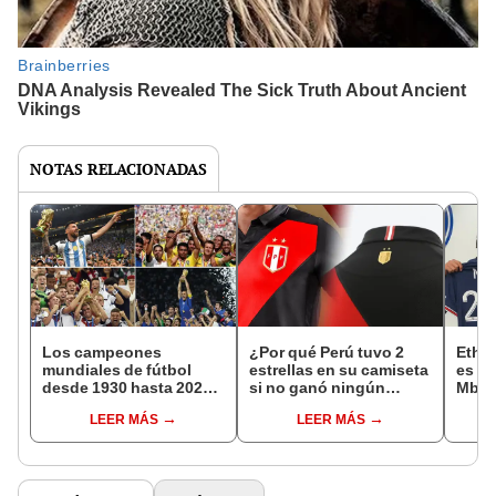
NOTAS RELACIONADAS
Los campeones
¿Por qué Perú tuvo 2
Etha
mundiales de fútbol
estrellas en su camiseta
es el
desde 1930 hasta 2022:
si no ganó ningún
Mbapp
¿a cuántos recuerdas?
mundial?
Paris
LEER MÁS
LEER MÁS