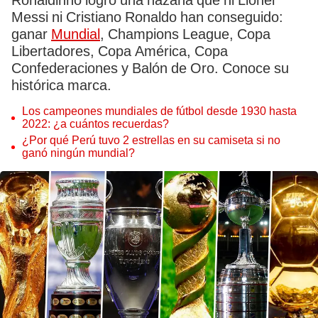
Ronaldinho logró una hazaña que ni Lionel
Messi ni Cristiano Ronaldo han conseguido:
ganar
Mundial
, Champions League, Copa
Libertadores, Copa América, Copa
Confederaciones y Balón de Oro. Conoce su
histórica marca.
Los campeones mundiales de fútbol desde 1930 hasta
2022: ¿a cuántos recuerdas?
¿Por qué Perú tuvo 2 estrellas en su camiseta si no
ganó ningún mundial?