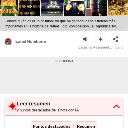
Conoce quién es el único futbolista que ha ganado los seis trofeos más
importantes en la historia del fútbol. Foto: composición La República/TyC
Deportes/@CopaAmerica/captura Twitter/Marca/DAZN/Copa
Libertadores/Diario As | Foto: composición La República/TyC
Isabel Nomberto
Deportes/@CopaAmerica/captura Twitter/Marca/DAZN/Copa
Libertadores/Diario As
Escuchar
Resumen
Compartir
Leer resumen
y puntos destacados de la nota con IA
Puntos destacados
Resumen