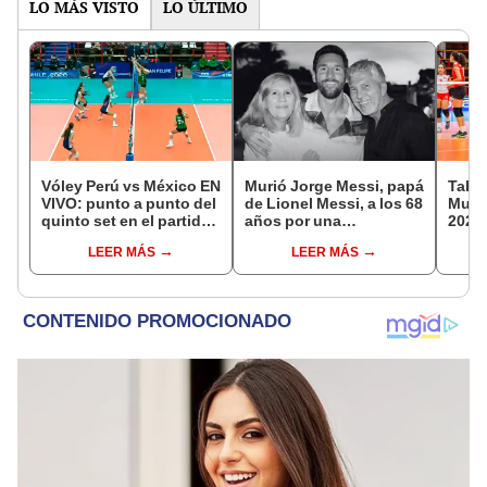
LO MÁS VISTO
LO ÚLTIMO
Vóley Perú vs México EN
Murió Jorge Messi, papá
Tabla
VIVO: punto a punto del
de Lionel Messi, a los 68
Mundi
quinto set en el partido
años por una
2026:
por la fecha 3 del
complicada enfermedad
parti
LEER MÁS
LEER MÁS
Mundial sub 17 2026
de g