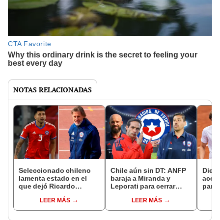
NOTAS RELACIONADAS
Seleccionado chileno
Chile aún sin DT: ANFP
Diego
lamenta estado en el
baraja a Miranda y
acerc
que dejó Ricardo
Leporati para cerrar
para 
Gareca al equipo: "Para
Eliminatorias ante Brasil
depo
LEER MÁS
LEER MÁS
nosotros es lo peor"
y Uruguay
ning