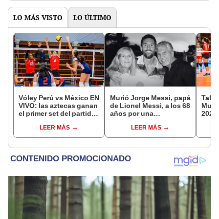
LO MÁS VISTO
LO ÚLTIMO
Vóley Perú vs México EN
Murió Jorge Messi, papá
Tabla
VIVO: las aztecas ganan
de Lionel Messi, a los 68
Mundi
el primer set del partido
años por una
2026:
por la fecha 3 del
complicada enfermedad
parti
LEER MÁS
LEER MÁS
Mundial sub 17 2026
de g