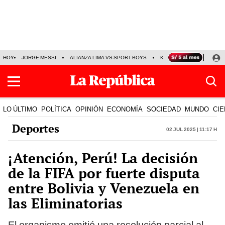
HOY
JORGE MESSI
ALIANZA LIMA VS SPORT BOYS
KENJI FUJIMORI
PRE
LO ÚLTIMO
POLÍTICA
OPINIÓN
ECONOMÍA
SOCIEDAD
MUNDO
CIE
Deportes
02 Jul 2025 | 11:17 h
¡Atención, Perú! La decisión
de la FIFA por fuerte disputa
entre Bolivia y Venezuela en
las Eliminatorias