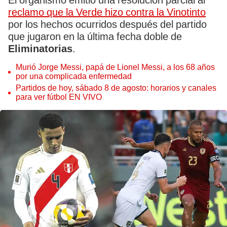
El organismo emitió una resolución parcial al
reclamo que la Verde hizo contra la Vinotinto
por los hechos ocurridos después del partido
que jugaron en la última fecha doble de
Eliminatorias
.
Murió Jorge Messi, papá de Lionel Messi, a los 68 años
por una complicada enfermedad
Partidos de hoy, sábado 8 de agosto: horarios y canales
para ver fútbol EN VIVO