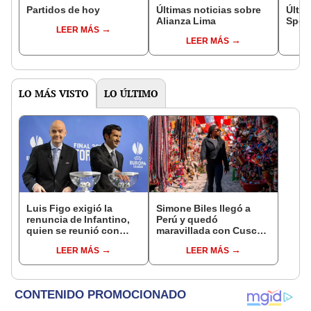
Partidos de hoy
Últimas noticias sobre
Últim
Alianza Lima
Sport
LEER MÁS
LEER MÁS
LO MÁS VISTO
LO ÚLTIMO
Luis Figo exigió la
Simone Biles llegó a
renuncia de Infantino,
Perú y quedó
quien se reunió con
maravillada con Cusco:
funcionarios de la FIFA
"Estoy encantada con
LEER MÁS
LEER MÁS
en Marruecos
lo hermoso que es este
país"