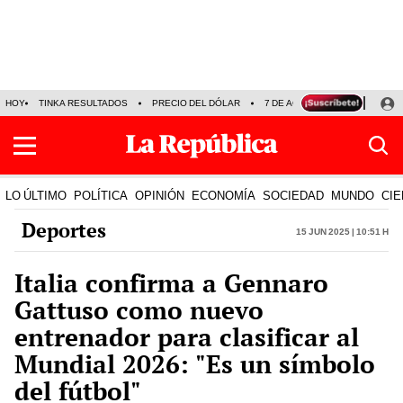
HOY
TINKA RESULTADOS
PRECIO DEL DÓLAR
7 DE AGOSTO
OLLANTA H
LO ÚLTIMO
POLÍTICA
OPINIÓN
ECONOMÍA
SOCIEDAD
MUNDO
CIE
Deportes
15 Jun 2025 | 10:51 h
Italia confirma a Gennaro
Gattuso como nuevo
entrenador para clasificar al
Mundial 2026: "Es un símbolo
del fútbol"