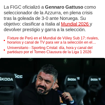
La FIGC oficializó a
Gennaro Gattuso
como
seleccionador de la Azzurra, en plena crisis
tras la goleada de 3‑0 ante Noruega. Su
objetivo: clasificar a Italia al
Mundial 2026
y
devolver prestigio y garra a la selección.
Fixture de Perú en el Mundial de Vóley Sub 17: rivales,
horarios y canal de TV para ver a la selección en el
torneo
Universitario - Sporting Cristal: día, hora y canal del
partidazo por el Torneo Clausura de la Liga 1 2026