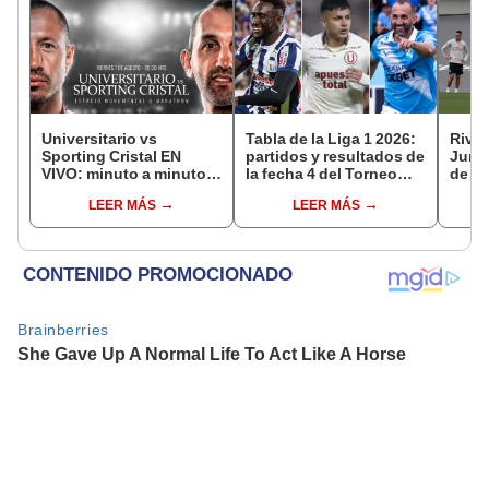
Universitario vs
Tabla de la Liga 1 2026:
River
Sporting Cristal EN
partidos y resultados de
Junio
VIVO: minuto a minuto
la fecha 4 del Torneo
de Ga
del partido por el Torneo
Clausura y posiciones
super
LEER MÁS
LEER MÁS
Clausura de la Liga 1
del Acumulado
2026