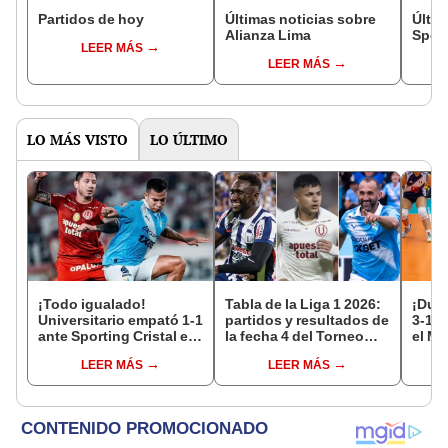
Partidos de hoy
Últimas noticias sobre
Últim
Alianza Lima
Sport
LEER MÁS
LEER MÁS
LO MÁS VISTO
LO ÚLTIMO
¡Todo igualado!
Tabla de la Liga 1 2026:
¡Dura
Universitario empató 1-1
partidos y resultados de
3-1 a
ante Sporting Cristal en
la fecha 4 del Torneo
el Mu
el estadio Monumental
Clausura y posiciones
17
LEER MÁS
LEER MÁS
por el Torneo Clausura
del Acumulado
de la Liga 1 2026