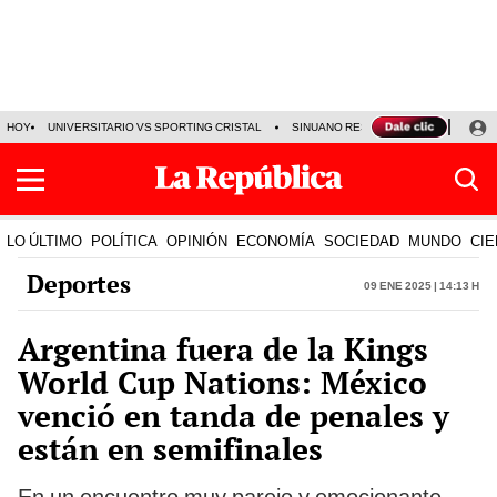
HOY
UNIVERSITARIO VS SPORTING CRISTAL
SINUANO RESULTADOS HOY
CA
LO ÚLTIMO
POLÍTICA
OPINIÓN
ECONOMÍA
SOCIEDAD
MUNDO
CIE
Deportes
09 Ene 2025 | 14:13 h
Argentina fuera de la Kings
World Cup Nations: México
venció en tanda de penales y
están en semifinales