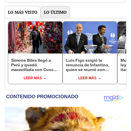
LO MÁS VISTO
LO ÚLTIMO
Simone Biles llegó a
Luis Figo exigió la
Muere
Perú y quedó
renuncia de Infantino,
leyen
maravillada con Cusco:
quien se reunió con
itali
"Estoy encantada con
funcionarios de la FIFA
histó
LEER MÁS
LEER MÁS
lo hermoso que es este
en Marruecos
los 6
país"