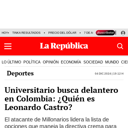
HOY
TINKA RESULTADOS
PRECIO DEL DÓLAR
7 DE AGOSTO
OLLANTA H
LO ÚLTIMO
POLÍTICA
OPINIÓN
ECONOMÍA
SOCIEDAD
MUNDO
CIE
Deportes
04 Dic 2024 | 19:12 h
Universitario busca delantero
en Colombia: ¿Quién es
Leonardo Castro?
El atacante de Millonarios lidera la lista de
opciones que maneja la directiva crema para