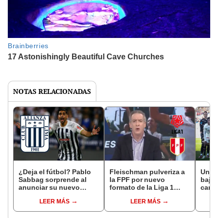
NOTAS RELACIONADAS
¿Deja el fútbol? Pablo
Fleischman pulveriza a
Unive
Sabbag sorprende al
la FPF por nuevo
baja 
anunciar su nuevo
formato de la Liga 1
camp
trabajo tras no renovar
2025: "Solo les interesa
club 
LEER MÁS
LEER MÁS
con Alianza Lima
el dinero, no la
sigu
competitividad"