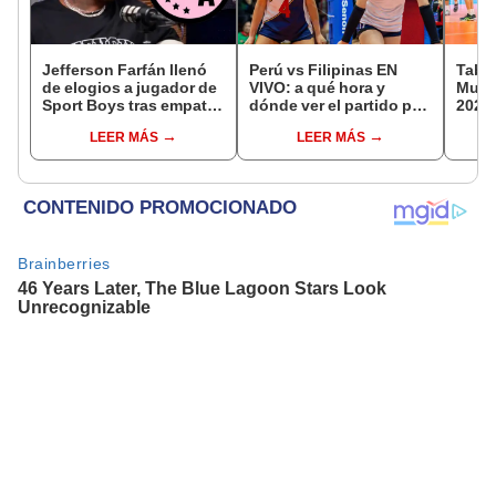
Jefferson Farfán llenó
Perú vs Filipinas EN
Tabla
de elogios a jugador de
VIVO: a qué hora y
Mundi
Sport Boys tras empate
dónde ver el partido por
2026:
ante Alianza Lima:
el Mundial sub 17 de
parti
LEER MÁS
LEER MÁS
"Ojalá puedas volver
Vóley 2026
de g
pronto a tu casa"