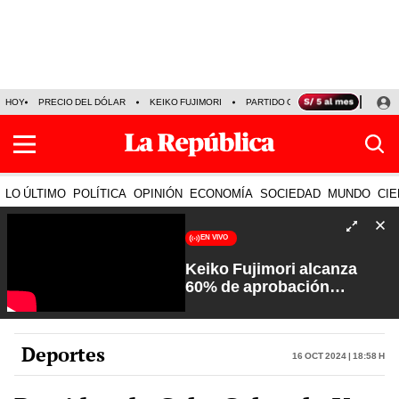
HOY
PRECIO DEL DÓLAR
KEIKO FUJIMORI
PARTIDO OBRAS
ARMONÍA 10
LO ÚLTIMO
POLÍTICA
OPINIÓN
ECONOMÍA
SOCIEDAD
MUNDO
CIE
EN VIVO
Keiko Fujimori alcanza
60% de aprobación
ciudadana | Sin Guion con
Rosa María Palacios
Deportes
16 Oct 2024 | 18:58 h