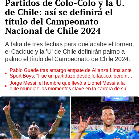
Partidos de Colo-Colo y la U.
de Chile: así se definirá el
título del Campeonato
Nacional de Chile 2024
A falta de tres fechas para que acabe el torneo,
el Cacique y la 'U' de Chile definirán palmo a
palmo el título del Campeonato de Chile 2024.
Pablo Guede tras amargo empate de Alianza Lima ante
Sport Boys: "Fue un partidazo desde lo táctico, pero no
jugamos bien"
Jorge Messi, el hombre que llevó a Lionel Messi a la
elite mundial: los momentos clave en la carrera de su
hijo