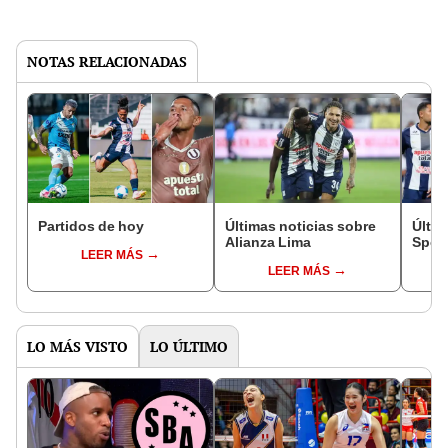
NOTAS RELACIONADAS
Partidos de hoy
Últimas noticias sobre
Últim
Alianza Lima
Sport
LEER MÁS
LEER MÁS
LO MÁS VISTO
LO ÚLTIMO