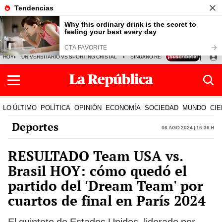
HOY
UNIVERSITARIO VS SPORTING CRISTAL
SINUANO RESULTADOS HOY
CA
LO ÚLTIMO
POLÍTICA
OPINIÓN
ECONOMÍA
SOCIEDAD
MUNDO
CIE
Deportes
06 Ago 2024 | 16:36 h
RESULTADO Team USA vs.
Brasil HOY: cómo quedó el
partido del 'Dream Team' por
cuartos de final en París 2024