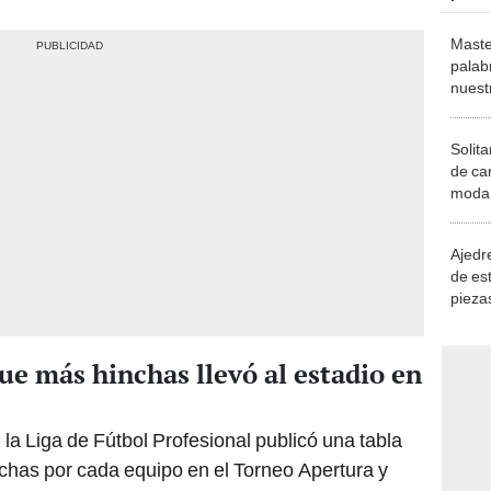
Maste
palab
nuest
Solita
de ca
moda.
demue
Ajedre
de es
piezas
consi
que más hinchas llevó al estadio en
la Liga de Fútbol Profesional publicó una tabla
nchas por cada equipo en el Torneo Apertura y