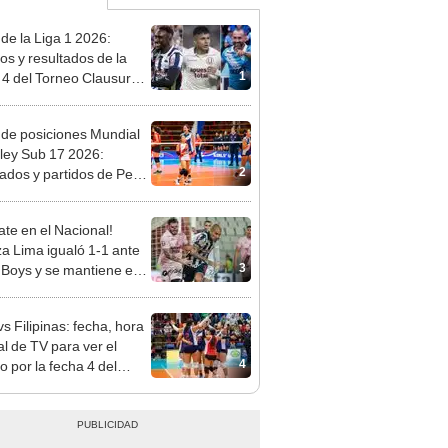
 de la Liga 1 2026:
dos y resultados de la
1
 4 del Torneo Clausura y
iones del Acumulado
 de posiciones Mundial
ley Sub 17 2026:
2
tados y partidos de Perú
se de grupos
te en el Nacional!
za Lima igualó 1-1 ante
3
 Boys y se mantiene en
imer lugar del Torneo
ura 2026
s Filipinas: fecha, hora
al de TV para ver el
4
o por la fecha 4 del
al sub 17 de Vóley 2026