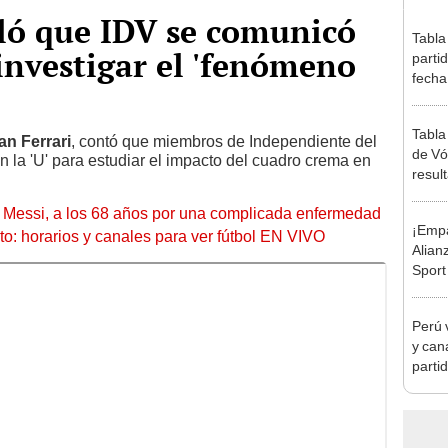
eló que IDV se comunicó
Tabla
 investigar el 'fenómeno
parti
fecha
posic
Tabla
an Ferrari
, contó que miembros de Independiente del
de Vó
 la 'U' para estudiar el impacto del cuadro crema en
resul
en fa
l Messi, a los 68 años por una complicada enfermedad
¡Empa
to: horarios y canales para ver fútbol EN VIVO
Alian
Sport
el pr
Claus
Perú v
y can
partid
Mundi