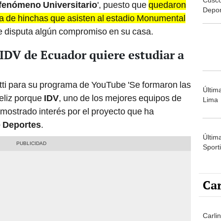
fenómeno Universitario
', puesto que
quedaron
Depor
ia de hinchas que asisten al estadio Monumental
quedó
e disputa algún compromiso en su casa.
 IDV de Ecuador quiere estudiar a
tti para su programa de YouTube 'Se formaron las
Últim
eliz porque
IDV
, uno de los mejores equipos de
Lima
 mostrado interés por el proyecto que ha
e Deportes
.
Últim
Sporti
Car
Carli