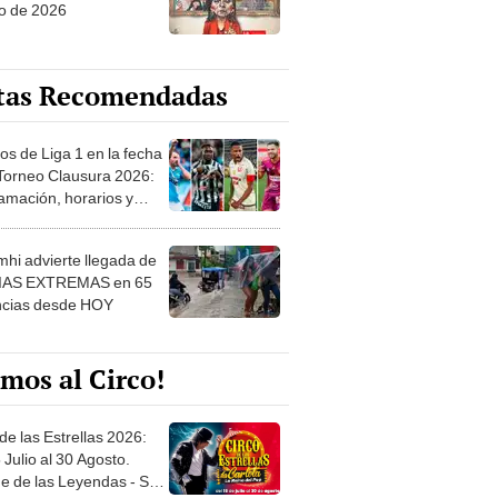
o de 2026
tas Recomendadas
os de Liga 1 en la fecha
 Torneo Clausura 2026:
amación, horarios y
 ver
hi advierte llegada de
IAS EXTREMAS en 65
ncias desde HOY
mos al Circo!
de las Estrellas 2026:
 Julio al 30 Agosto.
e de las Leyendas - San