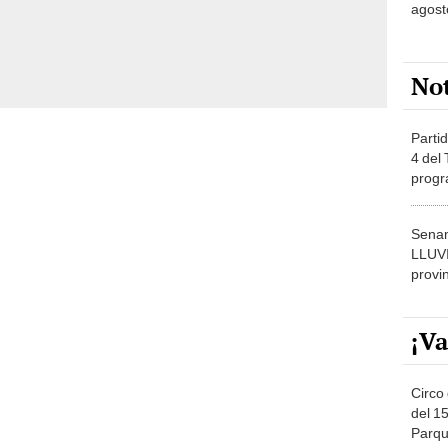
agost
No
Partid
4 del
progr
dónde
Senam
LLUV
provi
¡Va
Circo 
del 15
Parqu