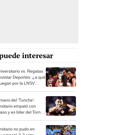
puede interesar
niversitario vs. Regatas
ovistar Deportes: ¿a qué
juegan por la LNSV
-24?
 mano del 'Tunche':
rsitario empató con
aso y es líder del Torneo
ura
rsitario no pudo en
: empató 2-2 ante