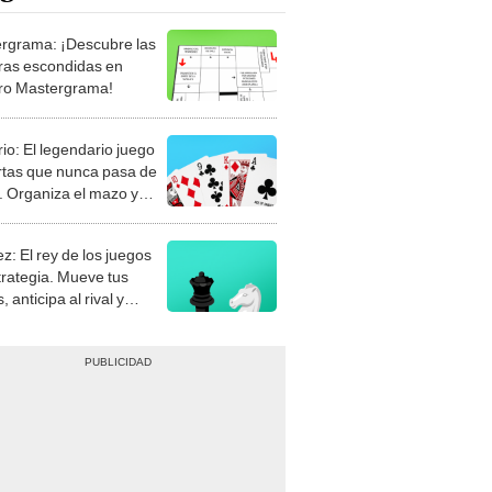
rgrama: ¡Descubre las
ras escondidas en
ro Mastergrama!
rio: El legendario juego
rtas que nunca pasa de
 Organiza el mazo y
stra tu habilidad.
z: El rey de los juegos
trategia. Mueve tus
, anticipa al rival y
gue el jaque mate.