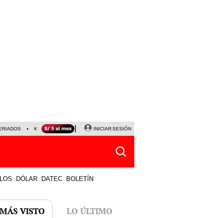
ERIADOS
KEIKO FUJIMORI
NALDY SALDAÑA
INICIAR SESIÓN
JAVIER MILEI
PARTIDOS DE
LOS
DÓLAR
DATEC
BOLETÍN
 MÁS VISTO
LO ÚLTIMO