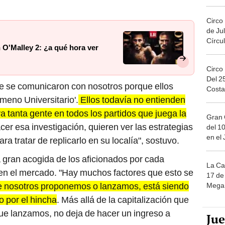
Migue
Circo
de Jul
Círcul
 O'Malley 2: ¿a qué hora ver
Circo
Del 2
le se comunicaron con nosotros porque ellos
Costa
ómeno Universitario'.
Ellos todavía no entienden
tanta gente en todos los partidos que juega la
Gran 
cer esa investigación, quieren ver las estrategias
del 10
en el
a tratar de replicarlo en su localía", sostuvo.
 gran acogida de los aficionados por cada
La Ca
 en el mercado. "Hay muchos factores que esto se
17 de 
 nosotros proponemos o lanzamos, está siendo
Mega 
 por el hincha
. Más allá de la capitalización que
ue lanzamos, no deja de hacer un ingreso a
Ju