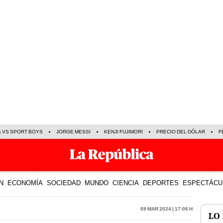
A VS SPORT BOYS
JORGE MESSI
KENJI FUJIMORI
PRECIO DEL DÓLAR
F
N
ECONOMÍA
SOCIEDAD
MUNDO
CIENCIA
DEPORTES
ESPECTÁCU
09 Mar 2024 | 17:06 h
LO