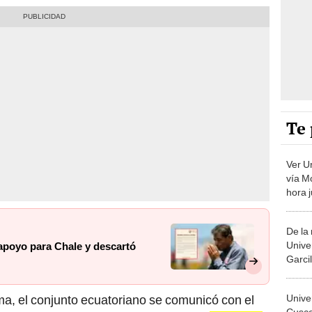
Te 
Ver U
vía M
hora 
2023
De la
Unive
 apoyo para Chale y descartó
Garcil
Apert
Unive
a, el conjunto ecuatoriano se comunicó con el
Cusco