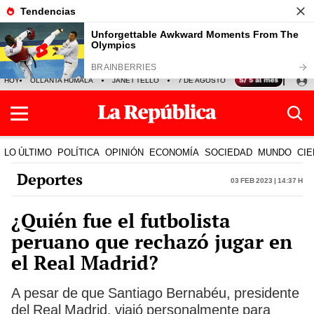
HOY
OLLANTA HUMALA
JANET TELLO
7 DE AGOSTO
TINKA RESULTADOS
LO ÚLTIMO
POLÍTICA
OPINIÓN
ECONOMÍA
SOCIEDAD
MUNDO
CIE
Deportes
03 Feb 2023 | 14:37 h
¿Quién fue el futbolista
peruano que rechazó jugar en
el Real Madrid?
A pesar de que Santiago Bernabéu, presidente
del Real Madrid, viajó personalmente para