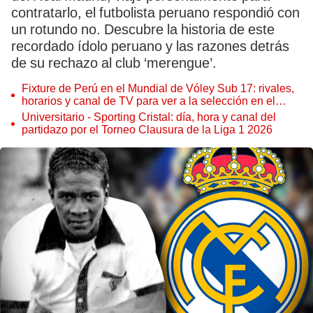
contratarlo, el futbolista peruano respondió con
un rotundo no. Descubre la historia de este
recordado ídolo peruano y las razones detrás
de su rechazo al club ‘merengue’.
Fixture de Perú en el Mundial de Vóley Sub 17: rivales,
horarios y canal de TV para ver a la selección en el
torneo
Universitario - Sporting Cristal: día, hora y canal del
partidazo por el Torneo Clausura de la Liga 1 2026