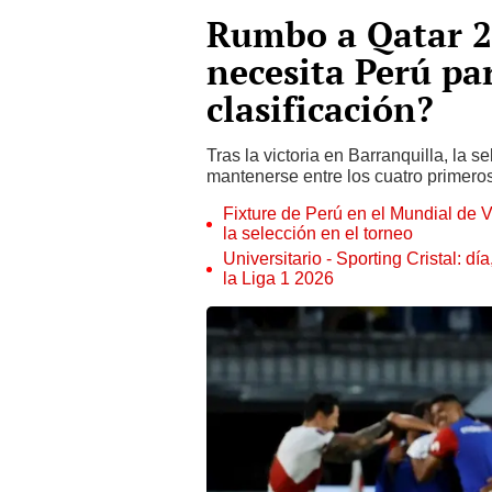
Rumbo a Qatar 2
necesita Perú pa
clasificación?
Tras la victoria en Barranquilla, la
mantenerse entre los cuatro primeros 
Fixture de Perú en el Mundial de V
la selección en el torneo
Universitario - Sporting Cristal: d
la Liga 1 2026