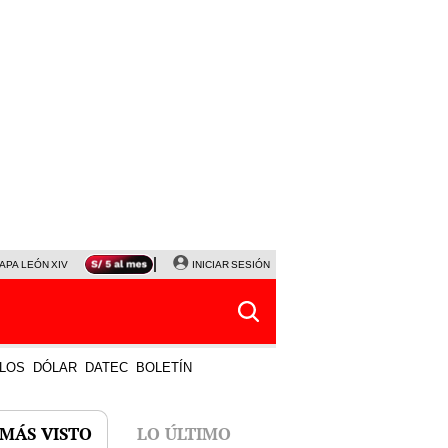
APA LEÓN XIV
NALDY SALDAÑA
INICIAR SESIÓN
LA BELLA LUZ
MAGALY MEDINA
HORÓS
LOS
DÓLAR
DATEC
BOLETÍN
 MÁS VISTO
LO ÚLTIMO