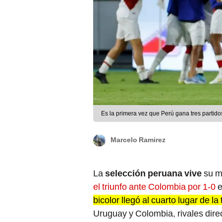
Es la primera vez que Perú gana tres partidos
Marcelo Ramirez
La
selección peruana vive
su m
el triunfo ante Colombia por 1-0
e
bicolor llegó al cuarto lugar de l
Uruguay y Colombia, rivales direc