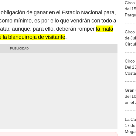
Circo 
del 15
 obligación de ganar en el Estadio Nacional para,
Parqu
 como mínimo, es por ello que vendrán con todo a
Migue
 Qatar, aunque, para ello, deberán romper
la mala
Circo
 la blanquirroja de visitante
.
de Jul
Círcul
Circo
Del 2
Costa
Gran 
del 10
en el
La Ca
17 de 
Mega 