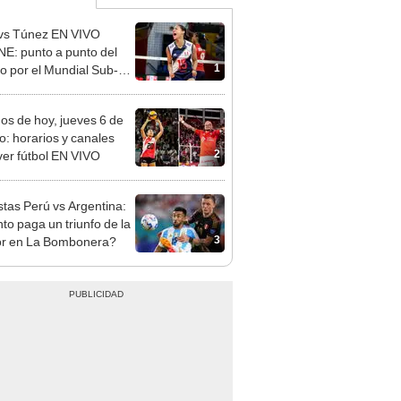
vs Túnez EN VIVO
E: punto a punto del
1
do por el Mundial Sub-17
ley 2026
dos de hoy, jueves 6 de
o: horarios y canales
2
ver fútbol EN VIVO
tas Perú vs Argentina:
to paga un triunfo de la
3
or en La Bombonera?