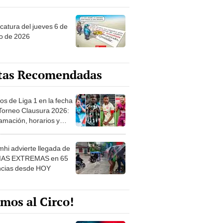
ncatura del jueves 6 de
o de 2026
tas Recomendadas
os de Liga 1 en la fecha
 Torneo Clausura 2026:
amación, horarios y
 ver
hi advierte llegada de
IAS EXTREMAS en 65
ncias desde HOY
mos al Circo!