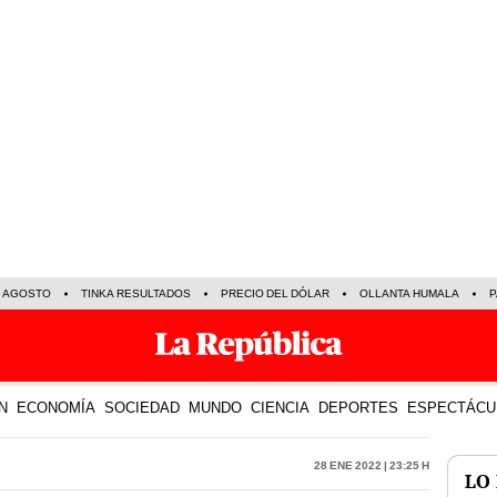
E AGOSTO
TINKA RESULTADOS
PRECIO DEL DÓLAR
OLLANTA HUMALA
P
N
ECONOMÍA
SOCIEDAD
MUNDO
CIENCIA
DEPORTES
ESPECTÁCU
28 Ene 2022 | 23:25 h
LO