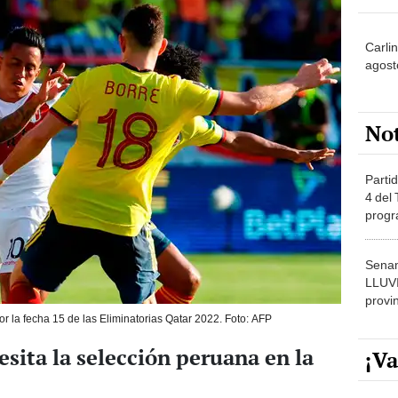
Carli
agost
No
Partid
4 del
progr
dónde
Senam
LLUV
provi
r la fecha 15 de las Eliminatorias Qatar 2022. Foto: AFP
esita la selección peruana en la
¡Va