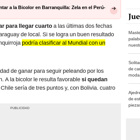
tar a la Bicolor en Barranquilla: Zela en el Perú-
Ju
r para llegar cuarto
a las últimas dos fechas
Maste
aguay de local. Si se logra un buen resultado
palab
nquirroja
podría clasificar al Mundial con un
nuest
Solita
de ca
dad de ganar para seguir peleando por los
moda.
. A la bicolor le resulta favorable
si quedan
demue
 Chile sería de tres puntos y, con Bolivia. cuatro
Ajedre
de es
piezas
consi