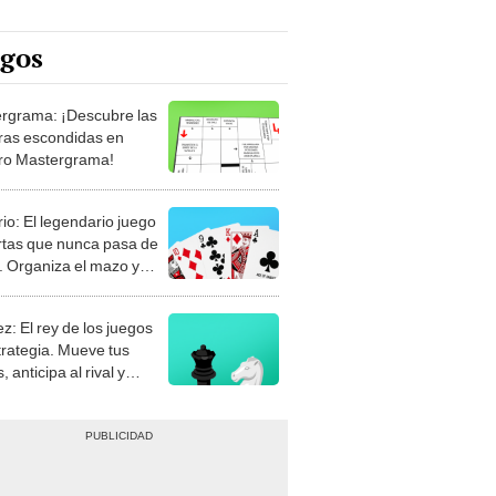
egos
rgrama: ¡Descubre las
ras escondidas en
ro Mastergrama!
rio: El legendario juego
rtas que nunca pasa de
 Organiza el mazo y
stra tu habilidad.
z: El rey de los juegos
trategia. Mueve tus
, anticipa al rival y
gue el jaque mate.