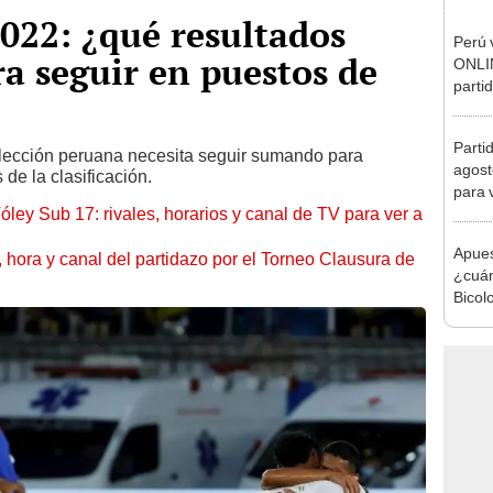
022: ¿qué resultados
Perú 
ra seguir en puestos de
ONLIN
parti
de Vó
Parti
 selección peruana necesita seguir sumando para
agost
de la clasificación.
para 
óley Sub 17: rivales, horarios y canal de TV para ver a
Apues
ía, hora y canal del partidazo por el Torneo Clausura de
¿cuán
Bicol