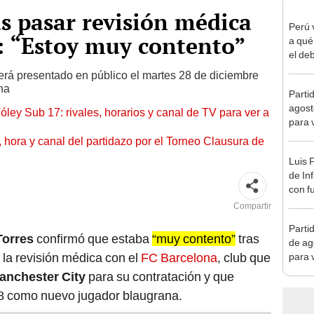
as pasar revisión médica
Perú 
: “Estoy muy contento”
a qué
el deb
Mundi
será presentado en público el martes 28 de diciembre
2026
na
Parti
agost
óley Sub 17: rivales, horarios y canal de TV para ver a
para 
ía, hora y canal del partidazo por el Torneo Clausura de
Luis 
de In
con f
en M
Compartir
Parti
Torres
confirmó que estaba
“muy contento”
tras
de ag
 la revisión médica con el
FC Barcelona
, club que
para 
anchester City
para su contratación y que
28 como nuevo jugador blaugrana.