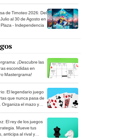
sa de Timoteo 2026: Del
Julio al 30 de Agosto en
Plaza - Independencia
egos
rgrama: ¡Descubre las
ras escondidas en
ro Mastergrama!
rio: El legendario juego
rtas que nunca pasa de
 Organiza el mazo y
stra tu habilidad.
z: El rey de los juegos
trategia. Mueve tus
, anticipa al rival y