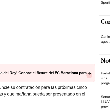
Sporti
Car
Carli
agost
No
 del Rey! Conoce el fixture del FC Barcelona para
Partid
4 del
progr
uncie su contratación para las próximas cinco
dónde
as y que mañana pueda ser presentado en el
Senam
LLUV
provi