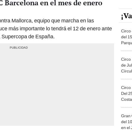
FC Barcelona en el mes de enero
¡Va
contra Mallorca, equipo que marcha en las
ruce más importante lo tendrá el 12 de enero ante
Circo 
la Supercopa de España.
del 15
Parqu
Migue
Circo
de Jul
Círcul
Circo
Del 2
Costa
Gran 
del 10
en el