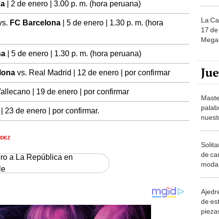
na
| 2 de enero | 3.00 p. m. (hora peruana)
La Ca
vs.
FC Barcelona
| 5 de enero | 1.30 p. m. (hora
17 de 
Mega 
na
| 5 de enero | 1.30 p. m. (hora peruana)
Ju
lona
vs. Real Madrid | 12 de enero | por confirmar
allecano | 19 de enero | por confirmar
Maste
palab
a
| 23 de enero | por confirmar.
nuest
NDEZ
Solita
de ca
ero a La República en
moda.
le
demue
Ajedre
de es
piezas