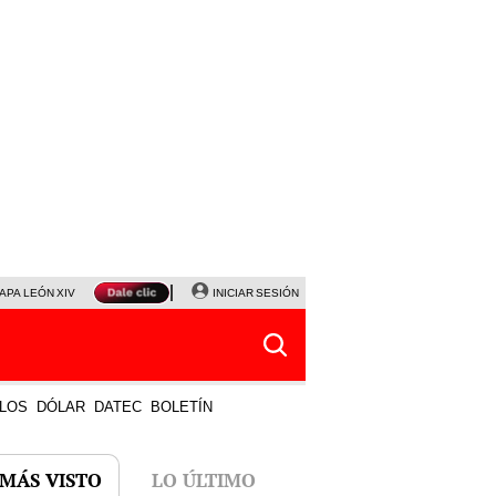
APA LEÓN XIV
NALDY SALDAÑA
INICIAR SESIÓN
LA BELLA LUZ
MAGALY MEDINA
HORÓS
LOS
DÓLAR
DATEC
BOLETÍN
 MÁS VISTO
LO ÚLTIMO