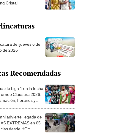
ng Cristal
lincaturas
ncatura del jueves 6 de
o de 2026
tas Recomendadas
os de Liga 1 en la fecha
 Torneo Clausura 2026:
amación, horarios y
 ver
hi advierte llegada de
IAS EXTREMAS en 65
ncias desde HOY