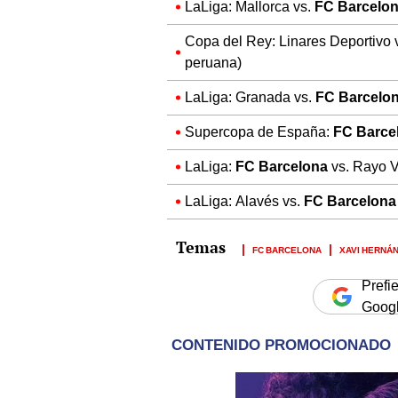
LaLiga: Mallorca vs.
FC Barcelo
Copa del Rey: Linares Deportivo 
peruana)
LaLiga: Granada vs.
FC Barcelo
Supercopa de España:
FC Barce
LaLiga:
FC Barcelona
vs. Rayo V
LaLiga: Alavés vs.
FC Barcelon
FC BARCELONA
XAVI HERNÁ
Prefi
Goog