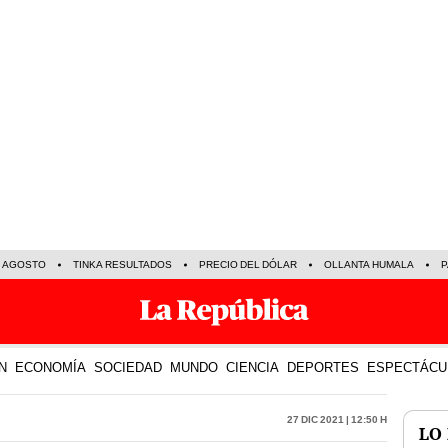
E AGOSTO
TINKA RESULTADOS
PRECIO DEL DÓLAR
OLLANTA HUMALA
P
N
ECONOMÍA
SOCIEDAD
MUNDO
CIENCIA
DEPORTES
ESPECTÁCU
27 Dic 2021 | 12:50 h
LO