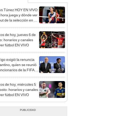
vs Túnez HOY EN VIVO:
 hora juega y dónde ver
1
ut de la selección en el
al Sub 17 de Vóley
dos de hoy, jueves 6 de
o: horarios y canales
2
ver fútbol EN VIVO
Figo exigió la renuncia
fantino, quien se reunió
3
uncionarios de la FIFA
arruecos
dos de hoy, miércoles 5
osto: horarios y canales
4
ver fútbol EN VIVO