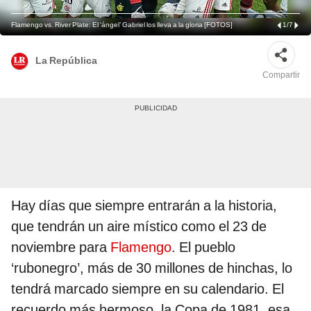
Flamengo vs. River Plate: El ‘ángel’ Gabriel los lleva a la gloria [FOTOS]
1
/
7
La República
Compartir
Hay días que siempre entrarán a la historia,
que tendrán un aire místico como el 23 de
noviembre para
Flamengo
. El pueblo
‘rubonegro’, más de 30 millones de hinchas, lo
tendrá marcado siempre en su calendario. El
recuerdo más hermoso, la Copa de 1981, esa