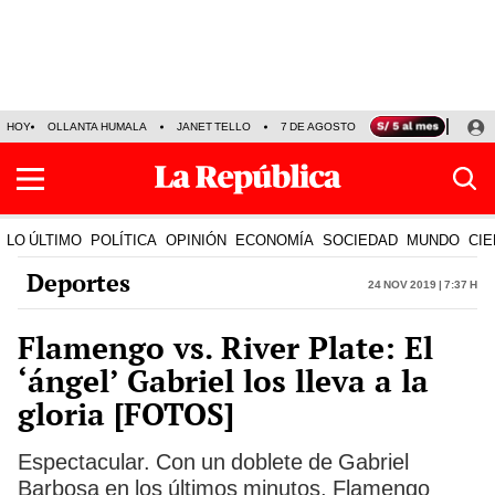
HOY
OLLANTA HUMALA
JANET TELLO
7 DE AGOSTO
TINKA RESULTADOS
LO ÚLTIMO
POLÍTICA
OPINIÓN
ECONOMÍA
SOCIEDAD
MUNDO
CIE
Deportes
24 Nov 2019 | 7:37 h
Flamengo vs. River Plate: El
‘ángel’ Gabriel los lleva a la
gloria [FOTOS]
Espectacular. Con un doblete de Gabriel
Barbosa en los últimos minutos, Flamengo