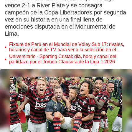
vence 2-1 a River Plate y se consagra
campeón de la Copa Libertadores por segunda
vez en su historia en una final llena de
emociones disputada en el Monumental de
Lima.
Fixture de Perú en el Mundial de Vóley Sub 17: rivales,
horarios y canal de TV para ver a la selección en el
torneo
Universitario - Sporting Cristal: día, hora y canal del
partidazo por el Torneo Clausura de la Liga 1 2026