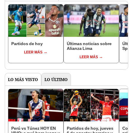
Partidos de hoy
Últimas noticias sobre
Últim
Alianza Lima
Sport
LEER MÁS
LEER MÁS
LO MÁS VISTO
LO ÚLTIMO
Perú vs Túnez HOY EN
Partidos de hoy, jueves
Copa 