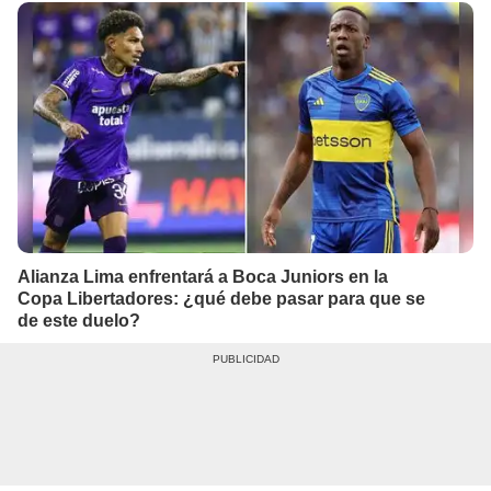
Alianza Lima enfrentará a Boca Juniors en la
Copa Libertadores: ¿qué debe pasar para que se
de este duelo?