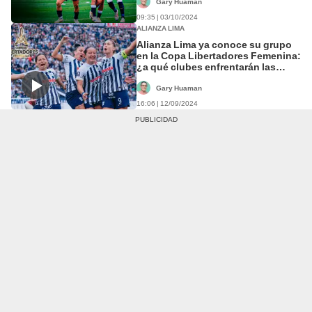
Gary Huaman
09:35 | 03/10/2024
ALIANZA LIMA
Alianza Lima ya conoce su grupo
en la Copa Libertadores Femenina:
¿a qué clubes enfrentarán las
íntimas?
Gary Huaman
16:06 | 12/09/2024