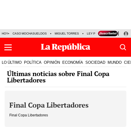
HOY
CASO MOCHASUELDOS
MIGUEL TORRES
LEY PULPÍN
PRECIO DEL
LO ÚLTIMO
POLÍTICA
OPINIÓN
ECONOMÍA
SOCIEDAD
MUNDO
CIE
Últimas noticias sobre Final Copa
Libertadores
Final Copa Libertadores
Final Copa Libertadores