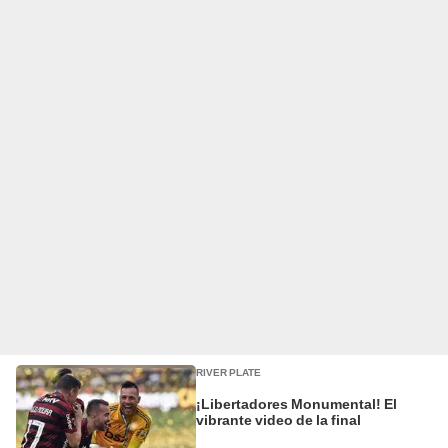
RIVER PLATE
¡Libertadores Monumental! El
vibrante video de la final