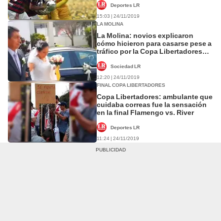
Deportes LR
15:03 | 24/11/2019
LA MOLINA
La Molina: novios explicaron
cómo hicieron para casarse pese a
tráfico por la Copa Libertadores
[VIDEO]
Sociedad LR
12:20 | 24/11/2019
FINAL COPA LIBERTADORES
Copa Libertadores: ambulante que
cuidaba correas fue la sensación
en la final Flamengo vs. River
Deportes LR
11:24 | 24/11/2019