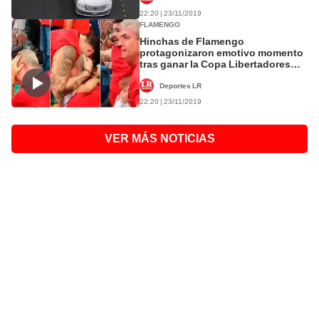
22:20 | 23/11/2019
FLAMENGO
Hinchas de Flamengo
protagonizaron emotivo momento
tras ganar la Copa Libertadores
[VIDEO]
Deportes LR
22:20 | 23/11/2019
VER MÁS NOTICIAS