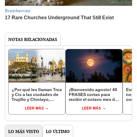
NOTAS RELACIONADAS
¿Por qué les llaman Trux
¡Bienvenido agosto! 40
Este 
y Cix a las ciudades de
FRASES cortas para
norte
Trujillo y Chiclayo,
recibir el octavo mes del
coro
respectivamente?
año
guis
LEER MÁS
LEER MÁS
Taste
LO MÁS VISTO
LO ÚLTIMO