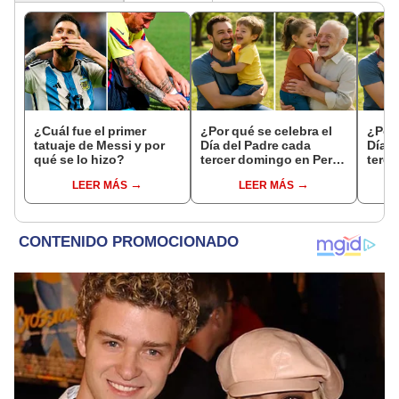
¿Cuál fue el primer
¿Por qué se celebra el
¿Por 
tatuaje de Messi y por
Día del Padre cada
Día d
qué se lo hizo?
tercer domingo en Perú,
terce
México y Argentina?:
Méxic
LEER MÁS
LEER MÁS
historia y origen de esta
histo
fecha
fech