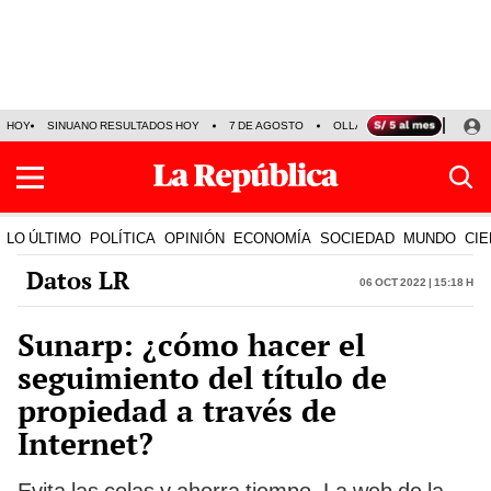
HOY
SINUANO RESULTADOS HOY
7 DE AGOSTO
OLLANTA HUMALA
PAPA
LO ÚLTIMO
POLÍTICA
OPINIÓN
ECONOMÍA
SOCIEDAD
MUNDO
CIE
Datos LR
06 Oct 2022 | 15:18 h
Sunarp: ¿cómo hacer el
seguimiento del título de
propiedad a través de
Internet?