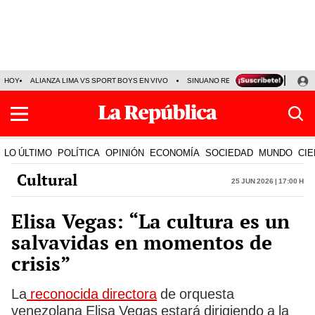
HOY
ALIANZA LIMA VS SPORT BOYS EN VIVO
SINUANO RESULTADOS HOY
JO
LO ÚLTIMO
POLÍTICA
OPINIÓN
ECONOMÍA
SOCIEDAD
MUNDO
CIE
Cultural
25 Jun 2026 | 17:00 h
Elisa Vegas: “La cultura es un
salvavidas en momentos de
crisis”
La
reconocida directora
de orquesta
venezolana Elisa Vegas estará dirigiendo a la