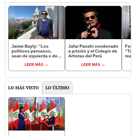
Jaime Bayly: “Los
Jafar Panahi condenado
Fern
políticos peruanos,
a prisión y el Colegio de
“Todo
sean de izquierda o de
Artistas del Perú
reali
derecha, siempre
es un
LEER MÁS
LEER MÁS
encuentran la manera
liter
de decepcionarte”
LO MÁS VISTO
LO ÚLTIMO