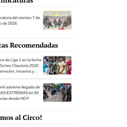
lincaturas
catura del viernes 7 de
o de 2026
tas Recomendadas
os de Liga 1 en la fecha
 Torneo Clausura 2026:
amación, horarios y
 ver
hi advierte llegada de
IAS EXTREMAS en 65
ncias desde HOY
mos al Circo!