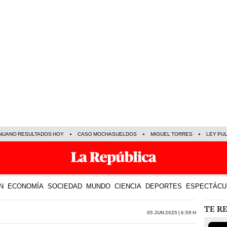
NUANO RESULTADOS HOY
CASO MOCHASUELDOS
MIGUEL TORRES
LEY PU
N
ECONOMÍA
SOCIEDAD
MUNDO
CIENCIA
DEPORTES
ESPECTÁCU
TE R
05 Jun 2025 | 6:59 h