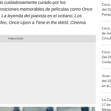
rio cuidadosamente curado por los
Circo 
posiciones memorables de películas como
Once
del 15
Parqu
,
La leyenda del pianista en el océano
,
Los
Migue
 feo
,
Once Upon a Time in the West
,
Cinema
Circo
de Jul
Círcul
Circo
Del 2
Costa
Gran 
del 10
en el
La Ca
17 de 
Mega 