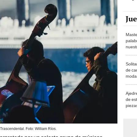
Ju
Maste
palab
nuest
Solita
de ca
moda.
demue
Ajedre
de es
piezas
consi
Trascendental. Foto: William Ríos.