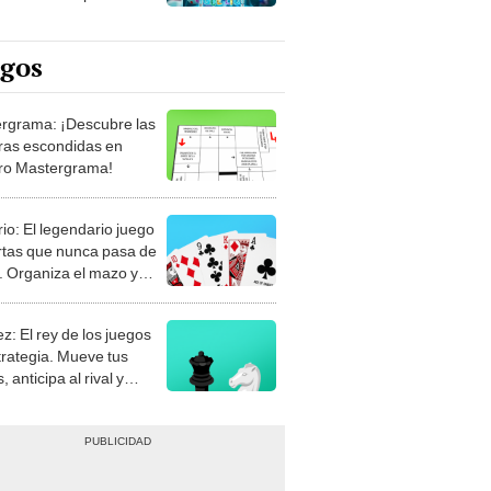
egos
rgrama: ¡Descubre las
ras escondidas en
ro Mastergrama!
rio: El legendario juego
rtas que nunca pasa de
 Organiza el mazo y
stra tu habilidad.
z: El rey de los juegos
trategia. Mueve tus
, anticipa al rival y
gue el jaque mate.