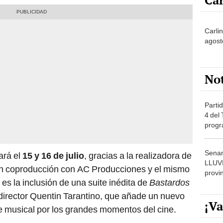
Car
Carlin
agost
No
Partid
4 del
progr
dónde
Senam
ará el
15 y 16 de julio
, gracias a la realizadora de
LLUV
en coproducción con AC Producciones y el mismo
provi
es la inclusión de una suite inédita de
Bastardos
 director Quentin Tarantino, que añade un nuevo
¡Va
e musical por los grandes momentos del cine.