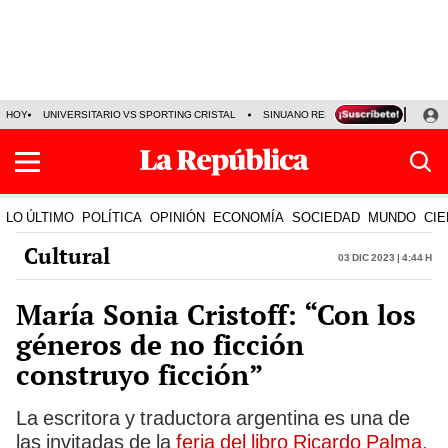
HOY
UNIVERSITARIO VS SPORTING CRISTAL
SINUANO RESULTADOS HOY
CA
LO ÚLTIMO
POLÍTICA
OPINIÓN
ECONOMÍA
SOCIEDAD
MUNDO
CIE
Cultural
03 Dic 2023 | 4:44 h
María Sonia Cristoff: “Con los
géneros de no ficción
construyo ficción”
La escritora y traductora argentina es una de
las invitadas de la
feria del libro Ricardo Palma
.