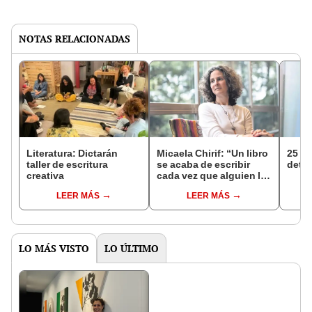
NOTAS RELACIONADAS
Literatura: Dictarán
Micaela Chirif: “Un libro
25 a
taller de escritura
se acaba de escribir
detec
creativa
cada vez que alguien lo
lee”
LEER MÁS
LEER MÁS
LO MÁS VISTO
LO ÚLTIMO