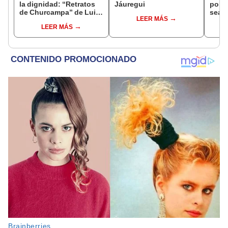
la dignidad: “Retratos
Jáuregui
polít
de Churcampa” de Luis
sean 
LEER MÁS
Cintora
dere
LEER MÁS
encu
de d