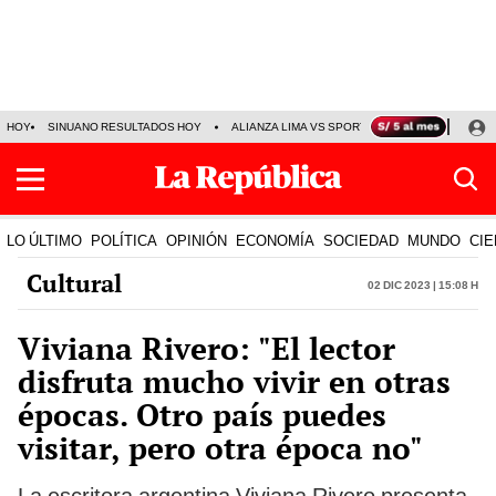
HOY
SINUANO RESULTADOS HOY
ALIANZA LIMA VS SPORT BOYS
JORGE MES
LO ÚLTIMO
POLÍTICA
OPINIÓN
ECONOMÍA
SOCIEDAD
MUNDO
CIE
Cultural
02 Dic 2023 | 15:08 h
Viviana Rivero: "El lector
disfruta mucho vivir en otras
épocas. Otro país puedes
visitar, pero otra época no"