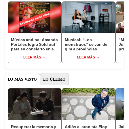
Música andina: Amanda
Musical: “Los
“Map
Portales logra Sold out
monstruos” se van de
Juan
para su concierto en el
gira a provincias
prese
Teatro Segura
LEER MÁS
LEER MÁS
LO MÁS VISTO
LO ÚLTIMO
Recuperar la memoria y
Adiós al cronista Eloy
Jaime