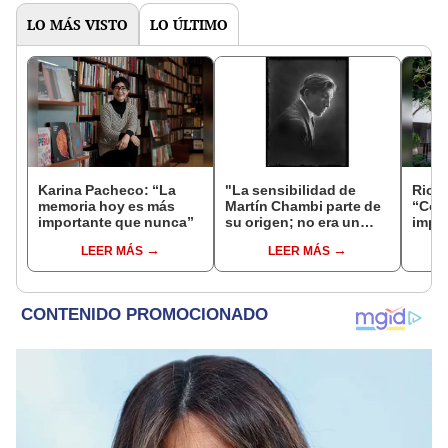
LO MÁS VISTO
LO ÚLTIMO
Karina Pacheco: “La
"La sensibilidad de
Rica
memoria hoy es más
Martín Chambi parte de
“Como
importante que nunca”
su origen; no era un
impo
fotógrafo turista, él se
tema
LEER MÁS
LEER MÁS
integraba con el
vend
pueblo”