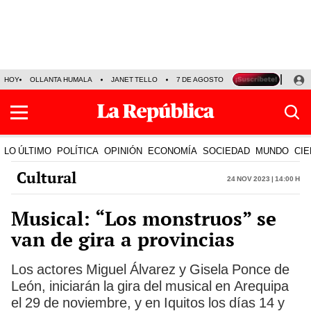
HOY
OLLANTA HUMALA
JANET TELLO
7 DE AGOSTO
TINKA RESULTADOS
LO ÚLTIMO
POLÍTICA
OPINIÓN
ECONOMÍA
SOCIEDAD
MUNDO
CIE
Cultural
24 Nov 2023 | 14:00 h
Musical: “Los monstruos” se
van de gira a provincias
Los actores Miguel Álvarez y Gisela Ponce de
León, iniciarán la gira del musical en Arequipa
el 29 de noviembre, y en Iquitos los días 14 y