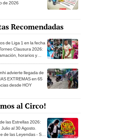
o de 2026
tas Recomendadas
os de Liga 1 en la fecha
 Torneo Clausura 2026:
amación, horarios y
 ver
hi advierte llegada de
IAS EXTREMAS en 65
ncias desde HOY
mos al Circo!
de las Estrellas 2026:
 Julio al 30 Agosto.
e de las Leyendas - San