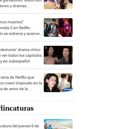
ctores y dramas
nos premiados
mos muertos”
rada 2 en Netflix:
o se estrena y avances
 temporada
 demonio' drama chino:
 ver todos los capítulos
s y en subespañol
drama de Netflix que
s creen inspirado en la
ia de amor de la
era de Samsung
lincaturas
ncatura del jueves 6 de