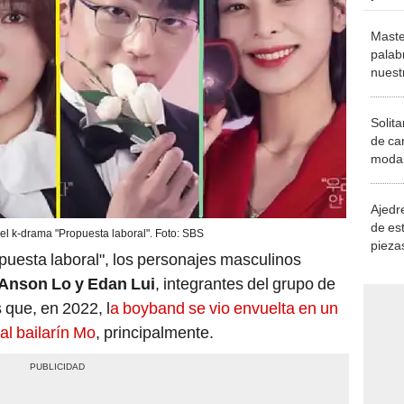
Maste
palab
nuest
Solita
de ca
moda.
demue
Ajedre
de es
del k-drama "Propuesta laboral". Foto: SBS
piezas
uesta laboral", los personajes masculinos
consi
Anson Lo y Edan Lui
, integrantes del grupo de
ue, en 2022, l
a boyband se vio envuelta en un
al bailarín Mo
, principalmente.