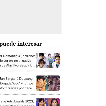
puede interesar
or Romantic 3", estreno:
e ver online el nuevo
 de Ahn Hyo Seop y Lee
 Kyung?
Eun Bin ganó Daesang
Abogada Woo" y rompe
nto: "Gracias por hacer
eño realidad"
ang Arts Awards 2023,
 de ganadores: estos son