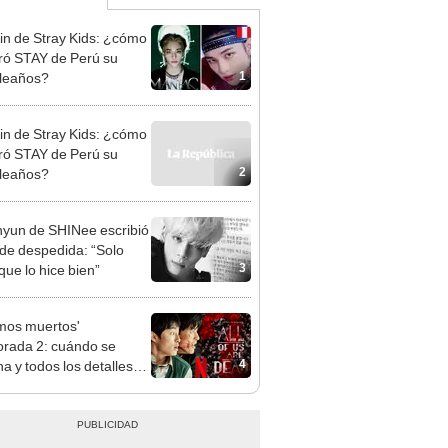
in de Stray Kids: ¿cómo
ró STAY de Perú su
1
leaños?
in de Stray Kids: ¿cómo
ró STAY de Perú su
2
leaños?
yun de SHINee escribió
 de despedida: “Solo
3
que lo hice bien”
mos muertos'
rada 2: cuándo se
4
na y todos los detalles
 nueva entrega