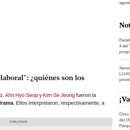
agost
No
Partid
4 del
progr
dónde
Senam
LLUV
aboral": ¿quiénes son los
provi
Ho,
Ahn Hyo Seop y Kim Se Jeong
fueron la
¡Va
drama
. Ellos interpretaron, respectivamente, a
Circo 
del 15
Parqu