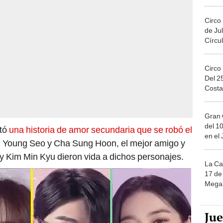
Migue
Circo
de Jul
Círcul
Circo
Del 2
Costa
Gran 
del 10
ntó
una historia de amor secundaria que se robó el
en el
in Young Seo y Cha Sung Hoon, el mejor amigo y
 y Kim Min Kyu dieron vida a dichos personajes.
La Ca
17 de 
Mega 
Ju