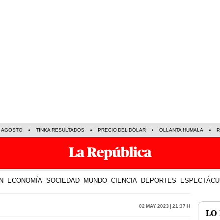
E AGOSTO
TINKA RESULTADOS
PRECIO DEL DÓLAR
OLLANTA HUMALA
P
N
ECONOMÍA
SOCIEDAD
MUNDO
CIENCIA
DEPORTES
ESPECTÁCU
02 May 2023 | 21:37 h
LO