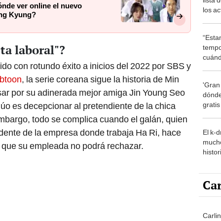
ónde ver online el nuevo
los a
ung Kyung?
corea
“Esta
ta laboral"?
tempo
cuánd
ido con rotundo éxito a inicios del 2022 por SBS y
de la
ebtoon
, la serie coreana sigue la historia de Min
'Gran
sar por su adinerada mejor amiga Jin Young Seo
dónde
grati
 dúo es decepcionar al pretendiente de la chica
 embargo, todo se complica cuando el galán, quien
idente de la empresa donde trabaja Ha Ri, hace
El k-
mucho
 que su empleada no podrá rechazar.
histor
hered
Car
Carli