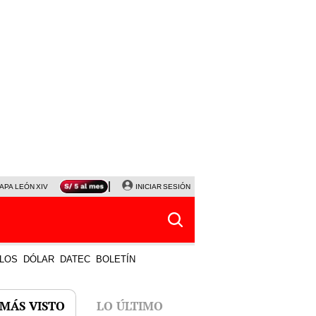
APA LEÓN XIV
NALDY SALDAÑA
INICIAR SESIÓN
LA BELLA LUZ
MAGALY MEDINA
HORÓS
LOS
DÓLAR
DATEC
BOLETÍN
 MÁS VISTO
LO ÚLTIMO