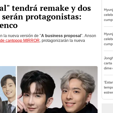
al" tendrá remake y dos
Hyunj
serán protagonistas:
celeb
cump
lenco
Hyunj
n la nueva versión de "
A business proposal
". Anson
celeb
po de cantopop MIRROR
, protagonizarán la nueva
cump
Jongh
carta
dime 
'Esta
tempo
estre
de la