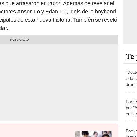
s que arrasaron en 2022. Además de revelar el
actores Anson Lo y Edan Lui, idols de la boyband,
cipales de esta nueva historia. También se reveló
lar.
Te 
"Doct
¿dónd
drama
Sung
Park 
por "
en lla
mi su
Baeks
lista