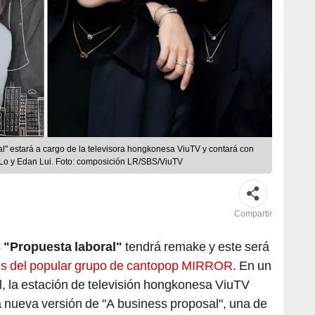
l" estará a cargo de la televisora hongkonesa ViuTV y contará con
Lo y Edan Lui. Foto: composición LR/SBS/ViuTV
Compartir
s
"Propuesta laboral"
tendrá remake y este será
es del popular grupo de cantopop MIRROR
. En un
il, la estación de televisión hongkonesa ViuTV
a nueva versión de "A business proposal", una de