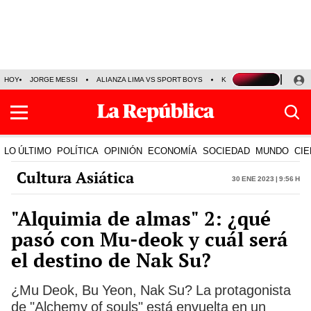
HOY
JORGE MESSI
ALIANZA LIMA VS SPORT BOYS
KENJI FUJIMORI
PRE
LO ÚLTIMO
POLÍTICA
OPINIÓN
ECONOMÍA
SOCIEDAD
MUNDO
CIE
Cultura Asiática
30 Ene 2023 | 9:56 h
"Alquimia de almas" 2: ¿qué
pasó con Mu-deok y cuál será
el destino de Nak Su?
¿Mu Deok, Bu Yeon, Nak Su? La protagonista
de "Alchemy of souls" está envuelta en un