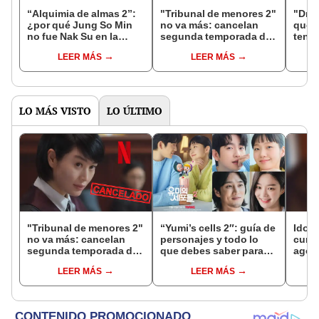
“Alquimia de almas 2”:
"Tribunal de menores 2"
"Dre
¿por qué Jung So Min
no va más: cancelan
que l
no fue Nak Su en la
segunda temporada del
tendr
continuación del k-
popular drama de Netflix
Corea
LEER MÁS
LEER MÁS
drama?
LO MÁS VISTO
LO ÚLTIMO
"Tribunal de menores 2"
“Yumi’s cells 2″: guía de
Idols
no va más: cancelan
personajes y todo lo
cump
segunda temporada del
que debes saber para
agos
popular drama de Netflix
esta temporada
VIDE
LEER MÁS
LEER MÁS