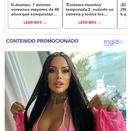
K-dramas: 7 actores
'Estamos muertos'
¡El r
coreanos mayores de 40
temporada 2: cuándo se
2NE1!
años que conquistan
estrena y todos los
k-pop
corazones en el mundo
detalles de la nueva
celeb
LEER MÁS
LEER MÁS
entrega
debu