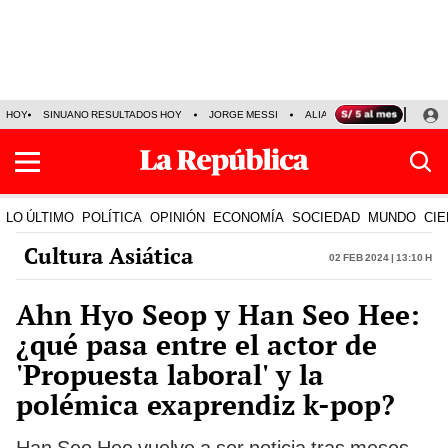
HOY
SINUANO RESULTADOS HOY
JORGE MESSI
ALIANZA LIMA VS SPORT BO
LO ÚLTIMO
POLÍTICA
OPINIÓN
ECONOMÍA
SOCIEDAD
MUNDO
CIE
Cultura Asiática
02 Feb 2024 | 13:10 h
Ahn Hyo Seop y Han Seo Hee:
¿qué pasa entre el actor de
'Propuesta laboral' y la
polémica exaprendiz k-pop?