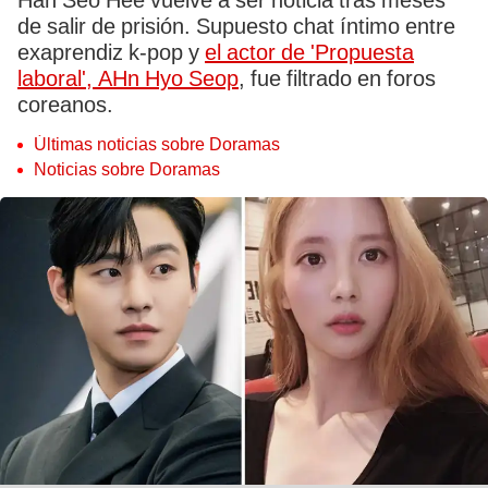
Han Seo Hee vuelve a ser noticia tras meses
de salir de prisión. Supuesto chat íntimo entre
exaprendiz k-pop y
el actor de 'Propuesta
laboral', AHn Hyo Seop
, fue filtrado en foros
coreanos.
Últimas noticias sobre Doramas
Noticias sobre Doramas