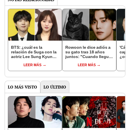
BTS: ¿cuál es la
Rowoon le dice adiós a
'Cása
relación de Suga con la
su gato tras 18 años
capít
actriz Lee Sung Kyung y
juntos: "Cuando llegue
¿cuán
por qué alborotó a fans
mi hora ven a mi
hora 
LEER MÁS
LEER MÁS
en redes?
encuentro"
core
LO MÁS VISTO
LO ÚLTIMO