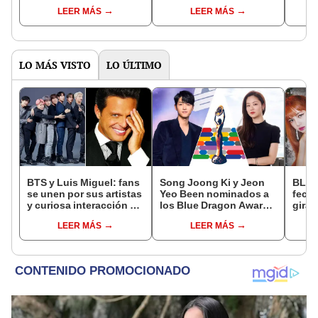
avances de la
subespañol
de am
LEER MÁS
LEER MÁS
temporada
de S
LO MÁS VISTO
LO ÚLTIMO
BTS y Luis Miguel: fans
Song Joong Ki y Jeon
BLAC
se unen por sus artistas
Yeo Been nominados a
fecha
y curiosa interacción de
los Blue Dragon Awards
gira 
fandoms se viralizó en
2021
cono
LEER MÁS
LEER MÁS
redes
que v
Lisa,