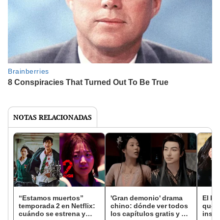
NOTAS RELACIONADAS
“Estamos muertos”
'Gran demonio' drama
El k-
temporada 2 en Netflix:
chino: dónde ver todos
que 
cuándo se estrena y
los capítulos gratis y en
inspi