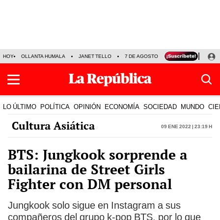
HOY
OLLANTA HUMALA
JANET TELLO
7 DE AGOSTO
TINKA RESULTADOS
LO ÚLTIMO
POLÍTICA
OPINIÓN
ECONOMÍA
SOCIEDAD
MUNDO
CIE
Cultura Asiática
09 Ene 2022 | 23:19 h
BTS: Jungkook sorprende a
bailarina de Street Girls
Fighter con DM personal
Jungkook solo sigue en Instagram a sus
compañeros del grupo k-pop BTS, por lo que