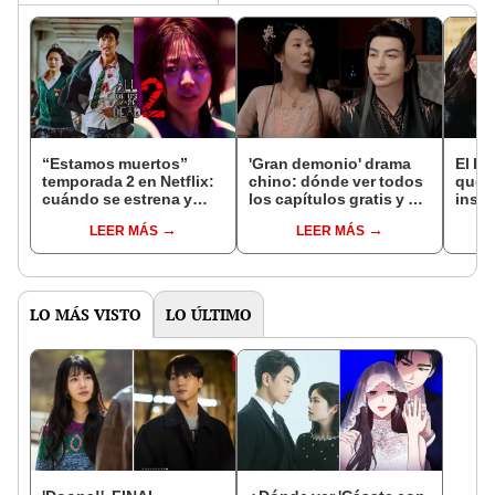
“Estamos muertos”
'Gran demonio' drama
El k-
temporada 2 en Netflix:
chino: dónde ver todos
que 
cuándo se estrena y
los capítulos gratis y en
inspi
avances de la
subespañol
de am
LEER MÁS
LEER MÁS
temporada
de S
LO MÁS VISTO
LO ÚLTIMO