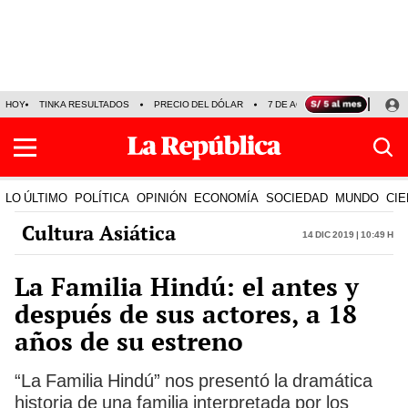
HOY
TINKA RESULTADOS
PRECIO DEL DÓLAR
7 DE AGOSTO
OLLANTA H
LO ÚLTIMO
POLÍTICA
OPINIÓN
ECONOMÍA
SOCIEDAD
MUNDO
CIE
Cultura Asiática
14 Dic 2019 | 10:49 h
La Familia Hindú: el antes y
después de sus actores, a 18
años de su estreno
“La Familia Hindú” nos presentó la dramática
historia de una familia interpretada por los