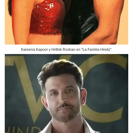
Kareena Kapoor y Hrithik Roshan en "La Familia Hindú".