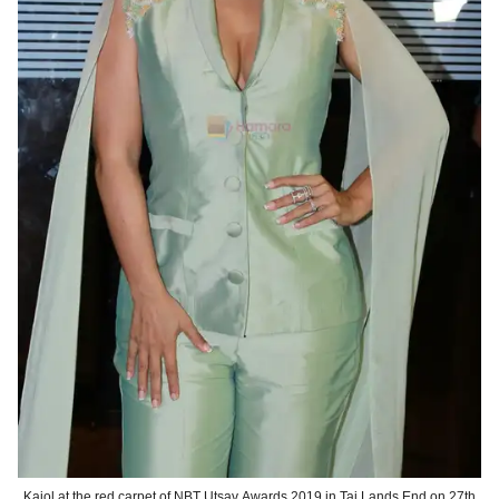
Kajol at the red carpet of NBT Utsav Awards 2019 in Taj Lands End on 27th