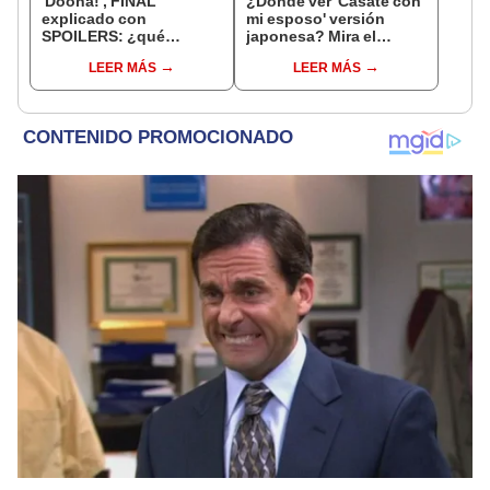
'Doona!', FINAL
¿Dónde ver 'Cásate con
explicado con
mi esposo' versión
SPOILERS: ¿qué
japonesa? Mira el
desenlace tuvo la serie
dorama online y con
LEER MÁS
LEER MÁS
de Suzy y Se Jong en
subtítulos
Netflix?