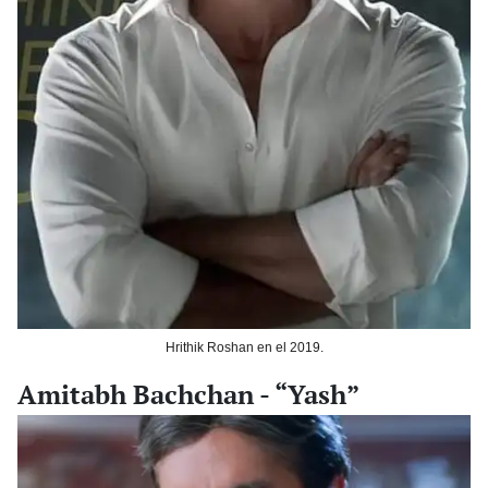
Hrithik Roshan en el 2019.
Amitabh Bachchan - “Yash”