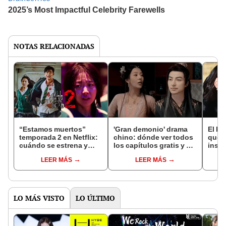
NOTAS RELACIONADAS
“Estamos muertos”
'Gran demonio' drama
El k-
temporada 2 en Netflix:
chino: dónde ver todos
que 
cuándo se estrena y
los capítulos gratis y en
inspi
avances de la
subespañol
de am
LEER MÁS
LEER MÁS
temporada
de S
LO MÁS VISTO
LO ÚLTIMO