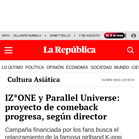
HOY
OLLANTA HUMALA
JANET TELLO
7 DE AGOSTO
TINKA RESULTADOS
LO ÚLTIMO
POLÍTICA
OPINIÓN
ECONOMÍA
SOCIEDAD
MUNDO
CIE
Cultura Asiática
31 May 2021 | 19:51 h
IZ*ONE y Parallel Universe:
proyecto de comeback
progresa, según director
Campaña financiada por los fans busca el
relanzamiento de la famosa girlband K-pop.