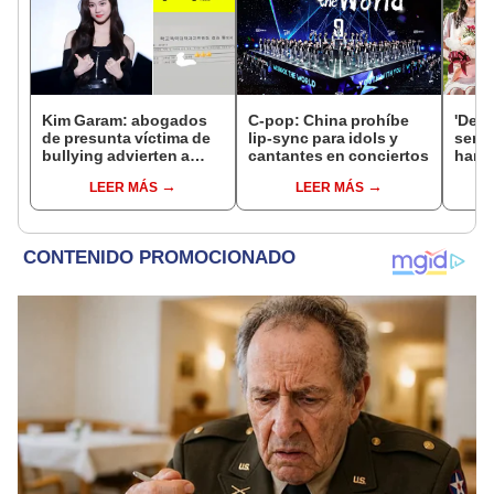
Kim Garam: abogados
C-pop: China prohíbe
'De r
de presunta víctima de
lip-sync para idols y
serie
bullying advierten a
cantantes en conciertos
hará 
HYBE con revelar
matr
LEER MÁS
LEER MÁS
evidencia