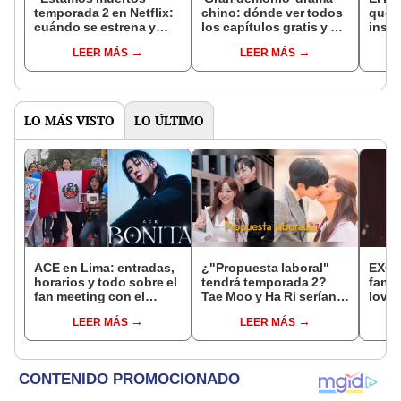
temporada 2 en Netflix:
chino: dónde ver todos
que 
cuándo se estrena y
los capítulos gratis y en
inspi
avances de la
subespañol
de am
LEER MÁS
LEER MÁS
temporada
de S
LO MÁS VISTO
LO ÚLTIMO
ACE en Lima: entradas,
¿"Propuesta laboral"
EXO:
horarios y todo sobre el
tendrá temporada 2?
fans 
fan meeting con el
Tae Moo y Ha Ri serían
love
cantante coreano en el
padres de dos niños,
solis
LEER MÁS
LEER MÁS
Circuito Mágico del
según fans
Agua