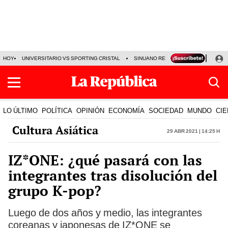
HOY
UNIVERSITARIO VS SPORTING CRISTAL
SINUANO RESULTADOS HOY
CA
LO ÚLTIMO
POLÍTICA
OPINIÓN
ECONOMÍA
SOCIEDAD
MUNDO
CIE
Cultura Asiática
29 Abr 2021 | 14:25 h
IZ*ONE: ¿qué pasará con las
integrantes tras disolución del
grupo K-pop?
Luego de dos años y medio, las integrantes
coreanas y japonesas de IZ*ONE se