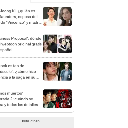
Joong Ki: ¿quién es
Saunders, esposa del
1
 de “Vincenzo” y madre
 primer bebé?
siness Proposal': dónde
l webtoon original gratis
2
español
ook es fan de
úsculo”: ¿cómo hizo
3
encia a la saga en su
obook?
mos muertos'
rada 2: cuándo se
4
na y todos los detalles
 nueva entrega