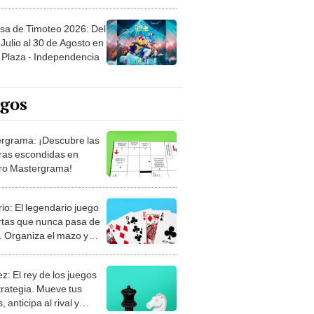
sa de Timoteo 2026: Del
Julio al 30 de Agosto en
Plaza - Independencia
egos
rgrama: ¡Descubre las
ras escondidas en
ro Mastergrama!
rio: El legendario juego
rtas que nunca pasa de
 Organiza el mazo y
stra tu habilidad.
z: El rey de los juegos
trategia. Mueve tus
, anticipa al rival y