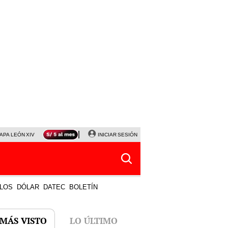
APA LEÓN XIV
NALDY SALDAÑA
INICIAR SESIÓN
LA BELLA LUZ
MAGALY MEDINA
HORÓS
LOS
DÓLAR
DATEC
BOLETÍN
 MÁS VISTO
LO ÚLTIMO