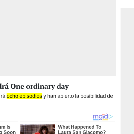
consi
drá One ordinary day
drá
ocho episodios
y han abierto la posibilidad de