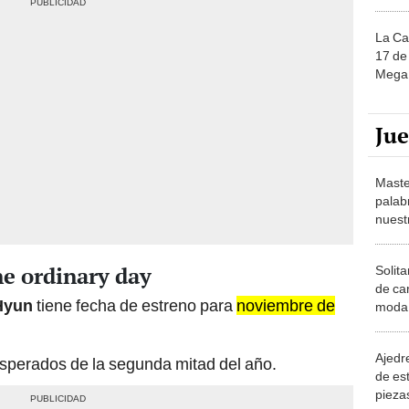
La Ca
17 de 
Mega 
Ju
Maste
palab
nuest
ne ordinary day
Solita
de ca
Hyun
tiene fecha de estreno para
noviembre de
moda.
demue
Ajedre
sperados de la segunda mitad del año.
de es
piezas