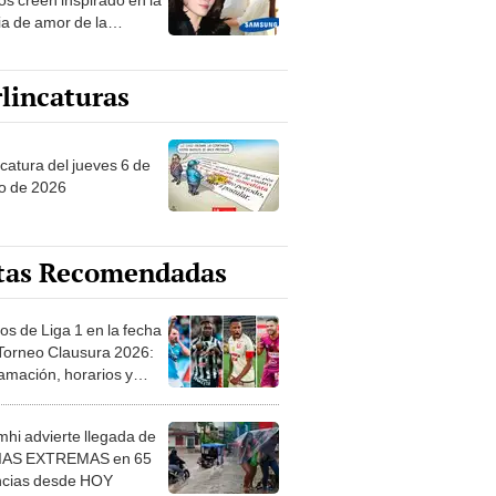
ia de amor de la
era de Samsung
lincaturas
ncatura del jueves 6 de
o de 2026
tas Recomendadas
os de Liga 1 en la fecha
 Torneo Clausura 2026:
amación, horarios y
 ver
hi advierte llegada de
IAS EXTREMAS en 65
ncias desde HOY