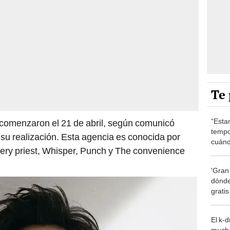
Te 
“Esta
 comenzaron el 21 de abril, según comunicó
tempo
 su realización. Esta agencia es conocida por
cuánd
iery priest, Whisper, Punch y The convenience
de la
'Gran
dónde
grati
El k-
mucho