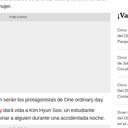
ujer.
¡Va
Circo 
del 15
Parqu
Migue
Circo
de Jul
Círcul
Circo
Del 2
Costa
serán los protagonistas de One ordinary day.
y
dará vida a Kim Hyun Soo, un estudiante
Gran 
sinar a alguien durante una accidentada noche.
del 10
en el