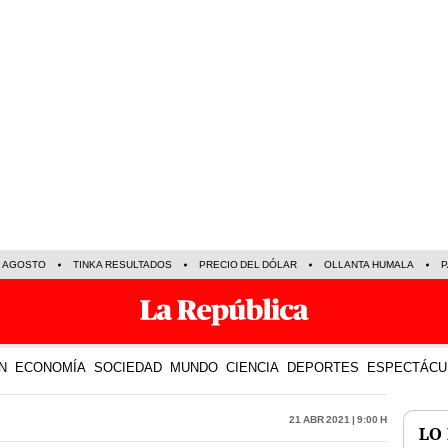
E AGOSTO
TINKA RESULTADOS
PRECIO DEL DÓLAR
OLLANTA HUMALA
P
N
ECONOMÍA
SOCIEDAD
MUNDO
CIENCIA
DEPORTES
ESPECTÁCU
21 Abr 2021 | 9:00 h
LO