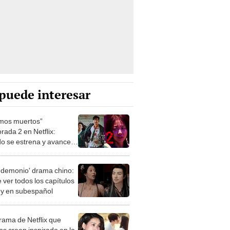
puede interesar
mos muertos”
rada 2 en Netflix:
o se estrena y avances
 temporada
 demonio' drama chino:
 ver todos los capítulos
s y en subespañol
drama de Netflix que
s creen inspirado en la