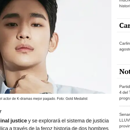
histor
hered
Car
Carli
agost
No
Partid
4 del
progr
l actor de K-dramas mejor pagado. Foto: Gold Medalist
dónde
y
Senam
inal justice
y se explorará el sistema de justicia
LLUV
provi
ica a través de la feroz historia de dos hombres