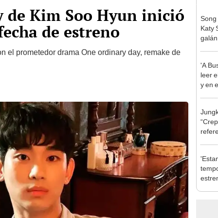
y de Kim Soo Hyun inició
Song 
 fecha de estreno
Katy 
galán
de su
n el prometedor drama One ordinary day, remake de
'A Bu
leer e
y en 
Jungk
“Crep
refer
phot
'Esta
tempo
estre
de la