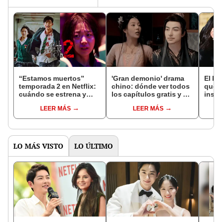
“Estamos muertos”
'Gran demonio' drama
El k-
temporada 2 en Netflix:
chino: dónde ver todos
que 
cuándo se estrena y
los capítulos gratis y en
inspi
avances de la
subespañol
de am
LEER MÁS
LEER MÁS
temporada
de S
LO MÁS VISTO
LO ÚLTIMO