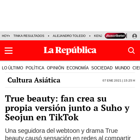
HOY
TINKA RESULTADOS
ALEJANDRO TOLEDO
KENJI FUJIMORI
PRECIO
LO ÚLTIMO
POLÍTICA
OPINIÓN
ECONOMÍA
SOCIEDAD
MUNDO
CIE
Cultura Asiática
07 Ene 2021 | 15:25 h
True beauty: fan crea su
propia versión junto a Suho y
Seojun en TikTok
Una seguidora del webtoon y drama True
beauty causó sensación en redes al compartir