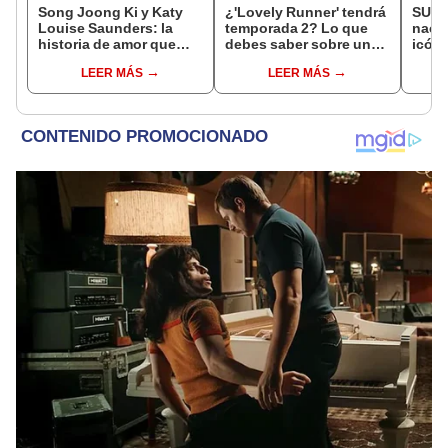
Song Joong Ki y Katy
¿'Lovely Runner' tendrá
SUPE
Louise Saunders: la
temporada 2? Lo que
nació
historia de amor que
debes saber sobre una
icóni
superó la barrera del
posible continuación
LEER MÁS
LEER MÁS
idioma
del k-drama