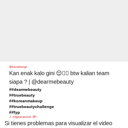
@banabangs
Kan enak kalo gini 😌✊🏻 btw kalian team
siapa ? | @dearmebeauty
##dearmebeauty
##truebeauty
##koreanmakeup
##truebeautychallenge
##fyp
♬ original sound - 🧸✨
Si tienes problemas para visualizar el video