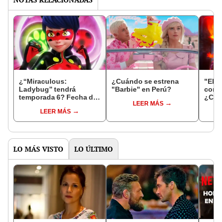
¿“Miraculous:
¿Cuándo se estrena
"Elem
Ladybug” tendrá
"Barbie" en Perú?
comp
temporada 6? Fecha de
¿Cuá
LEER MÁS
estreno, tráiler, dónde
ONLIN
LEER MÁS
ver y todo lo que se
Pixar
sabe
LO MÁS VISTO
LO ÚLTIMO