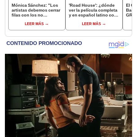
Mónica Sánchez: "Los
'Road House': ¿dónde
El Ca
artistas debemos cerrar
ver la película completa
Bad 
filas con los no
y en español latino con
GRATI
negociables, uno de
el luchador Conor
pelíc
LEER MÁS
LEER MÁS
ellos es la libertad"
McGregor?
Netfl