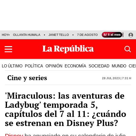
HOY
OLLANTA HUMALA
JANET TELLO
7 DE AGOSTO
TINKA RESULTADOS
LO ÚLTIMO
POLÍTICA
OPINIÓN
ECONOMÍA
SOCIEDAD
MUNDO
CIE
Cine y series
28 Jul 2023 | 7:31 h
'Miraculous: las aventuras de
Ladybug' temporada 5,
capítulos del 7 al 11: ¿cuándo
se estrenan en Disney Plus?