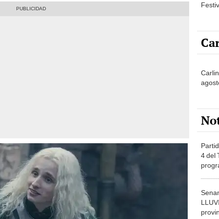
Festi
Car
Carlin
agost
No
Partid
4 del
progr
dónde
Senam
LLUV
provi