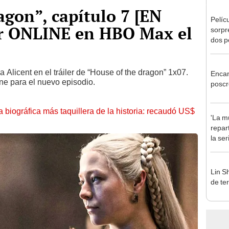
agon”, capítulo 7 [EN
Pelíc
r ONLINE en HBO Max el
sorpr
dos p
a Bre
Weis
licent en el tráiler de “House of the dragon” 1x07.
Encan
ne para el nuevo episodio.
poscr
la biográfica más taquillera de la historia: recaudó US$
'La mu
repar
la se
prota
Domí
Lin Sh
de ter