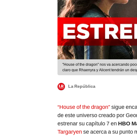
"House of the dragon" nos va acercando poco
claro que Rhaenyra y Alicent tendrán un de
La República
“House of the dragon”
sigue enca
de este universo creado por Georg
estrenar su capítulo 7 en
HBO M
Targaryen
se acerca a su punto 