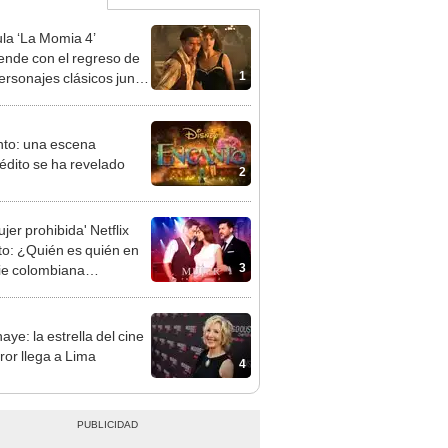
ula ‘La Momia 4’
ende con el regreso de
1
ersonajes clásicos junto
ndan Fraser y Rachel
z
to: una escena
édito se ha revelado
2
jer prohibida' Netflix
to: ¿Quién es quién en
3
rie colombiana
gonizada por Valerie
nguez?
aye: la estrella del cine
ror llega a Lima
4