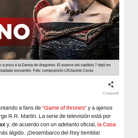
 a poco a la Danza de dragones. El avance del capítulo 7 dejó en
spiadado encuentro. Foto: composición LR/Jazmín Ceras
Compartir
ntando a fans de
“Game of thrones”
y a ajenos
e R.R. Martin. La serie de televisión está por
ax
y, de acuerdo con un adelanto oficial,
la Casa
más álgido. ¡Desembarco del Rey tiembla!