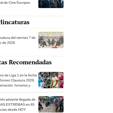
val de Cine Europeo
lincaturas
catura del viernes 7 de
o de 2026
tas Recomendadas
os de Liga 1 en la fecha
 Torneo Clausura 2026:
amación, horarios y
 ver
hi advierte llegada de
IAS EXTREMAS en 65
ncias desde HOY