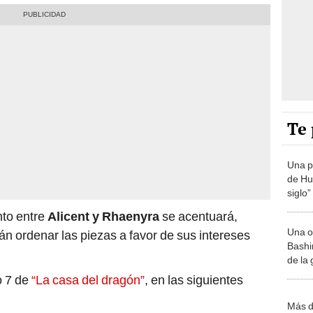
Te 
Una p
de Huá
siglo”
nto entre
Alicent y Rhaenyra
se acentuará,
Una o
án ordenar las piezas a favor de sus intereses
Bashir
de la
o 7 de
“La casa del dragón”
, en las siguientes
Más d