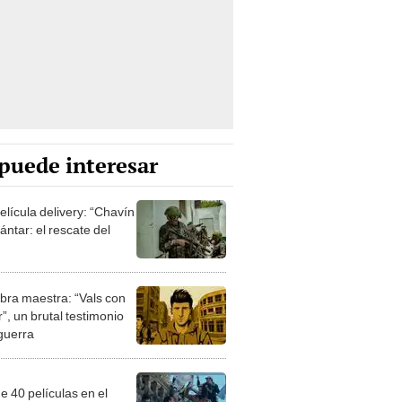
puede interesar
elícula delivery: “Chavín
ntar: el rescate del
bra maestra: “Vals con
”, un brutal testimonio
 guerra
e 40 películas en el