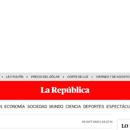
LEY PULPÍN
PRECIO DEL DÓLAR
CORTE DE LUZ
VIERNES 7 DE AGOSTO
N
ECONOMÍA
SOCIEDAD
MUNDO
CIENCIA
DEPORTES
ESPECTÁCU
03 Oct 2022 | 16:27 h
LO