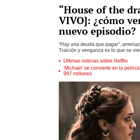
“House of the dr
VIVO]: ¿cómo ve
nuevo episodio?
“Hay una deuda que pagar”, amenaza A
Traición y venganza es lo que se vie
Últimas noticias sobre Netflix
'Michael' se convierte en la pelícu
997 millones