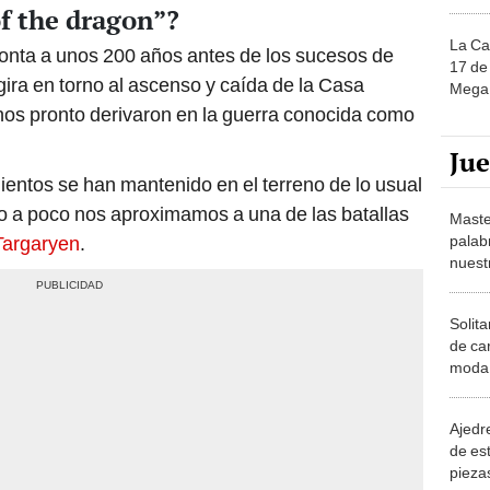
f the dragon”?
La Ca
nta a unos 200 años antes de los sucesos de
17 de 
 gira en torno al ascenso y caída de la Casa
Mega 
rnos pronto derivaron en la guerra conocida como
Ju
entos se han mantenido en el terreno de lo usual
co a poco nos aproximamos a una de las batallas
Maste
palab
Targaryen
.
nuest
Solita
de ca
moda.
demue
Ajedre
de es
piezas