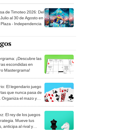
sa de Timoteo 2026: Del
Julio al 30 de Agosto en
Plaza - Independencia
egos
rgrama: ¡Descubre las
ras escondidas en
ro Mastergrama!
rio: El legendario juego
rtas que nunca pasa de
 Organiza el mazo y
stra tu habilidad.
z: El rey de los juegos
trategia. Mueve tus
, anticipa al rival y