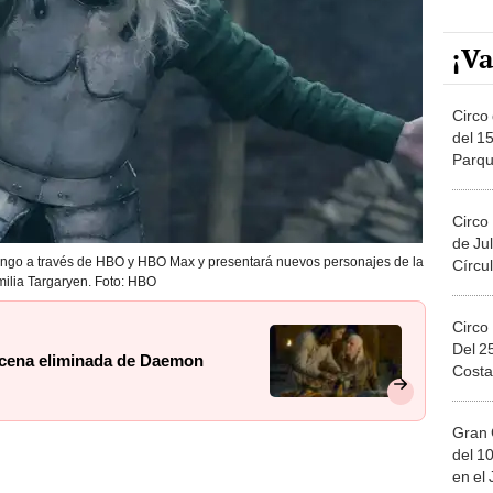
¡Va
Circo 
del 15
Parqu
Migue
Circo
de Jul
mingo a través de HBO y HBO Max y presentará nuevos personajes de la
Círcul
milia Targaryen. Foto: HBO
Circo
Del 2
scena eliminada de Daemon
Costa
Gran 
del 10
en el