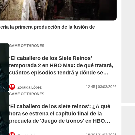
ería la primera producción de la fusión de
GAME OF THRONES
‘El caballero de los Siete Reinos’
temporada 2 en HBO Max: de qué tratará,
cuántos episodios tendrá y dónde se
filmarán los nuevos capítulos del spin off
de ‘Juego de tronos’
12:45 | 03/03/2026
Zoraida López
GAME OF THRONES
'El caballero de los siete reinos': ¿A qué
hora se estrena el capítulo final de la
precuela de 'Juego de tronos' en HBO
Max?