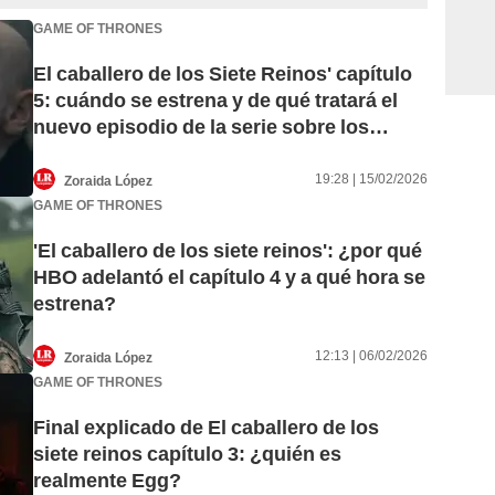
GAME OF THRONES
El caballero de los Siete Reinos' capítulo
5: cuándo se estrena y de qué tratará el
nuevo episodio de la serie sobre los
Cuentos de Dunk y Eggde en HBO Max
19:28 | 15/02/2026
Zoraida López
GAME OF THRONES
'El caballero de los siete reinos': ¿por qué
HBO adelantó el capítulo 4 y a qué hora se
estrena?
12:13 | 06/02/2026
Zoraida López
GAME OF THRONES
Final explicado de El caballero de los
siete reinos capítulo 3: ¿quién es
realmente Egg?