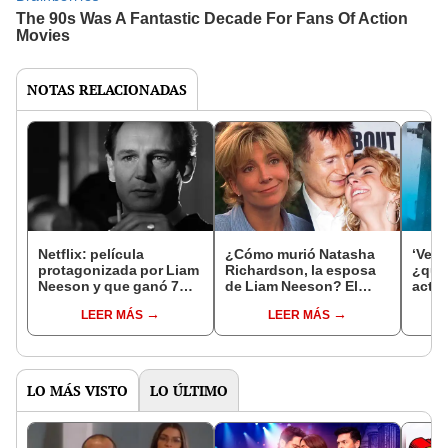
NOTAS RELACIONADAS
Netflix: película
¿Cómo murió Natasha
‘Veng
protagonizada por Liam
Richardson, la esposa
¿qui
Neeson y que ganó 7
de Liam Neeson? El
actor
Premios Óscar arrasa en
drama oculto del trágico
la pe
LEER MÁS
LEER MÁS
la plataforma
accidente
Nees
LO MÁS VISTO
LO ÚLTIMO