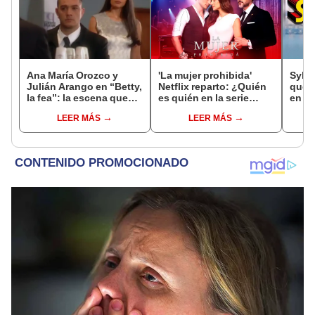
Ana María Orozco y
'La mujer prohibida'
Sylve
Julián Arango en “Betty,
Netflix reparto: ¿Quién
qué r
la fea”: la escena que
es quién en la serie
en S
dio fin a su historia de
colombiana
LEER MÁS
LEER MÁS
amor
protagonizada por
Valerie Domínguez?