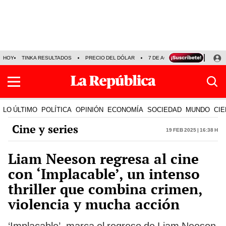
HOY
TINKA RESULTADOS
PRECIO DEL DÓLAR
7 DE AGOSTO
OLLANTA H
LO ÚLTIMO
POLÍTICA
OPINIÓN
ECONOMÍA
SOCIEDAD
MUNDO
CIE
Cine y series
19 Feb 2025 | 16:38 h
Liam Neeson regresa al cine
con ‘Implacable’, un intenso
thriller que combina crimen,
violencia y mucha acción