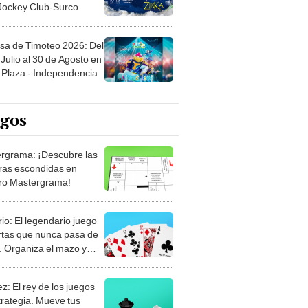
 Jockey Club-Surco
sa de Timoteo 2026: Del
Julio al 30 de Agosto en
Plaza - Independencia
egos
rgrama: ¡Descubre las
ras escondidas en
ro Mastergrama!
rio: El legendario juego
rtas que nunca pasa de
 Organiza el mazo y
stra tu habilidad.
z: El rey de los juegos
trategia. Mueve tus