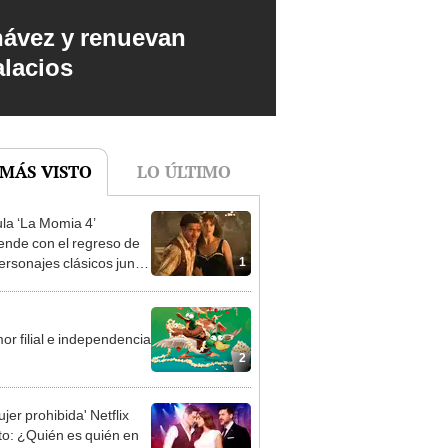
hávez y renuevan
alacios
 MÁS VISTO
LO ÚLTIMO
ula ‘La Momia 4’
ende con el regreso de
1
ersonajes clásicos junto
ndan Fraser y Rachel
z
or filial e independencia
2
jer prohibida' Netflix
to: ¿Quién es quién en