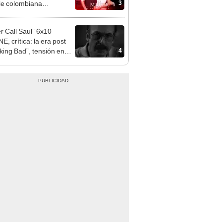
3
rie colombiana
gonizada por Valerie
nguez?
er Call Saul” 6x10
E, crítica: la era post
4
king Bad”, tensión en
o y negro