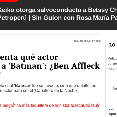
Keiko otorga salvoconducto a Betssy C
Petroperú | Sin Guion con Rosa María P
16 Mar 2024 | 17:08 h
LO
enta qué actor
Pelíc
 a 'Batman': ¿Ben Affleck
sorpr
dos p
?
a Bre
Weis
ló cuál '
Batman
' fue su favorito, sino que detalló las
Am
n actor para ser el 'Caballero de la Noche'.
la biográfica más taquillera de la historia: recaudó US$
'La mu
repar