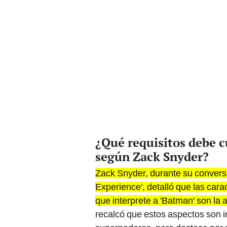
¿Qué requisitos debe c
según Zack Snyder?
Zack Snyder, durante su convers
Experience', detalló que las cara
que interprete a 'Batman' son la a
recalcó que estos aspectos son i