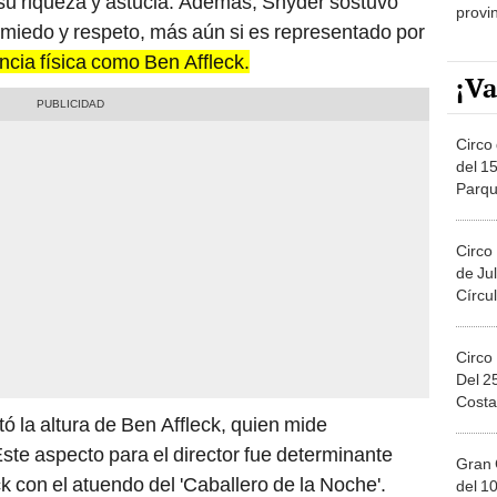
su riqueza y astucia. Además, Snyder sostuvo
provi
 miedo y respeto, más aún si es representado por
ncia física como Ben Affleck.
¡Va
Circo 
del 15
Parqu
Migue
Circo
de Jul
Círcul
Circo
Del 2
Costa
tó la altura de Ben Affleck, quien mide
te aspecto para el director fue determinante
Gran 
k con el atuendo del 'Caballero de la Noche'.
del 10