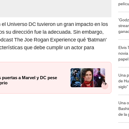
pelíc
'Godzi
 el Universo DC tuvieron un gran impacto en los
strea
os su dirección fue la adecuada. Sin embargo,
ganad
ONLI
podcast The Joe Rogan Experience qué 'Batman'
acterísticas que debe cumplir un actor para
Elvis
novia 
papel
apuro
Una p
s puertas a Marvel y DC pese
de Huá
prio
siglo”
Una o
Bashir
de la