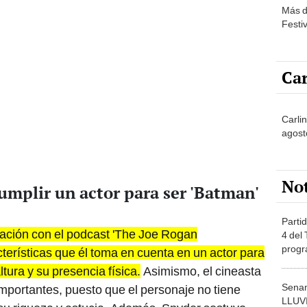
Más d
Festi
Car
Carlin
agost
No
umplir un actor para ser 'Batman'
Partid
ación con el podcast 'The Joe Rogan
4 del
progr
cterísticas que él toma en cuenta en un actor para
dónde
ltura y su presencia física.
Asimismo, el cineasta
Senam
mportantes, puesto que el personaje no tiene
LLUV