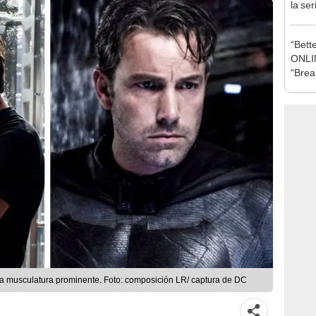
la se
prota
Domí
“Bett
ONLIN
“Brea
blanc
a musculatura prominente. Foto: composición LR/ captura de DC