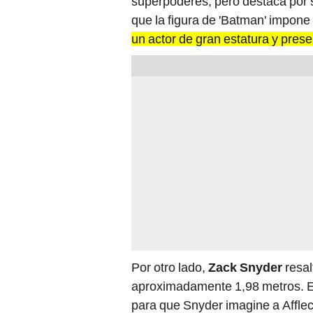
superpoderes, pero destaca por 
que la figura de 'Batman' impone
un actor de gran estatura y prese
Por otro lado,
Zack Snyder
resal
aproximadamente 1,98 metros. Es
para que Snyder imagine a Afflec