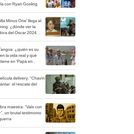
ula con Ryan Gosling
lla Minus One' llega al
ming: ¿dónde ver la
ora del Oscar 2024
NE?
 Tangoa: ¿quién es su
en la vida real y qué
 tiene en 'Papá en
s'?
elícula delivery: “Chavín
ntar: el rescate del
bra maestra: “Vals con
”, un brutal testimonio
 guerra