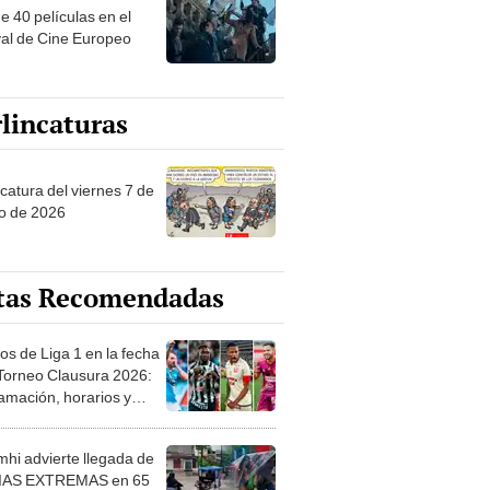
e 40 películas en el
val de Cine Europeo
lincaturas
catura del viernes 7 de
o de 2026
tas Recomendadas
os de Liga 1 en la fecha
 Torneo Clausura 2026:
amación, horarios y
 ver
hi advierte llegada de
IAS EXTREMAS en 65