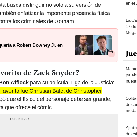
en el
a busca distinguir no solo a su versión de
también enfatizar la imponente presencia física
La Ca
ontra los criminales de Gotham.
17 de 
Mega 
quería a Robert Downey Jr. en
Ju
Maste
avorito de Zack Snyder?
palab
nuest
Ben Affleck
para su película 'Liga de la Justicia',
 favorito fue Christian Bale, de Christopher
ó que el físico del personaje debe ser grande,
Solita
de ca
a que ofrece el cómic.
moda.
demue
Ajedre
de es