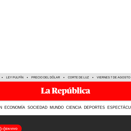
LEY PULPÍN
PRECIO DEL DÓLAR
CORTE DE LUZ
VIERNES 7 DE AGOSTO
N
ECONOMÍA
SOCIEDAD
MUNDO
CIENCIA
DEPORTES
ESPECTÁCU
EN VIVO