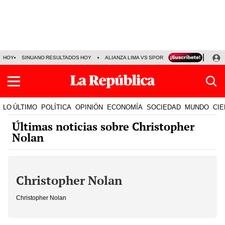
HOY
SINUANO RESULTADOS HOY
ALIANZA LIMA VS SPORT BOYS
JORGE MES
LO ÚLTIMO
POLÍTICA
OPINIÓN
ECONOMÍA
SOCIEDAD
MUNDO
CIE
Últimas noticias sobre Christopher
Nolan
Christopher Nolan
Christopher Nolan