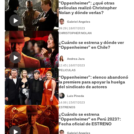
"Oppenheimer": ¿qué otras
películas realizó Christopher
Nolan y dónde verlas?
Gabriel Angeles
09:29 | 18/07/2023
CHRISTOPHER NOLAN
¿Cuándo se estrena y dónde ver
“Oppenheimer” en Chile?
Andrea Jara
12:45 | 16/07/2023
PELICULAS
“Oppenheimer”: elenco abandonó
la premiere para apoyar la huelga
del sindicato de actores
Luis Pineda
14:06 | 15/07/2023
ESTRENOS
¿Cuándo se estrena
"Oppenheimer" en Perú 2023?:
Fecha oficial de ESTRENO
Gabriel Angeles