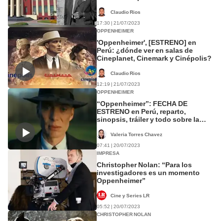
Claudio Rios
17:30 | 21/07/2023
OPPENHEIMER
'Oppenheimer', [ESTRENO] en
Perú: ¿dónde ver en salas de
Cineplanet, Cinemark y Cinépolis?
Claudio Rios
12:19 | 21/07/2023
OPPENHEIMER
“Oppenheimer”: FECHA DE
ESTRENO en Perú, reparto,
sinopsis, tráiler y todo sobre la
película
Valeria Torres Chavez
07:41 | 20/07/2023
IMPRESA
Christopher Nolan: “Para los
investigadores es un momento
Oppenheimer”
Cine y Series LR
05:52 | 20/07/2023
CHRISTOPHER NOLAN