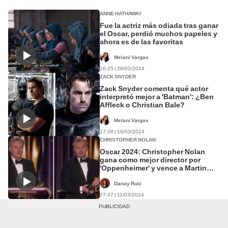
ANNE HATHAWAY
Fue la actriz más odiada tras ganar
el Oscar, perdió muchos papeles y
ahora es de las favoritas
Melani Vargas
16:25 | 28/03/2024
ZACK SNYDER
Zack Snyder comenta qué actor
interpretó mejor a 'Batman': ¿Ben
Affleck o Christian Bale?
Melani Vargas
17:08 | 16/03/2024
CHRISTOPHER NOLAN
Oscar 2024: Christopher Nolan
gana como mejor director por
'Oppenheimer' y vence a Martin
Scorsese
Danay Ruiz
07:47 | 11/03/2024