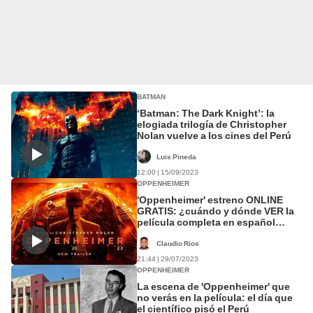
BATMAN
‘Batman: The Dark Knight’: la
elogiada trilogía de Christopher
Nolan vuelve a los cines del Perú
Luis Pineda
12:00 | 15/09/2023
OPPENHEIMER
'Oppenheimer' estreno ONLINE
GRATIS: ¿cuándo y dónde VER la
película completa en español
latino en STREAMING?
Claudio Rios
21:44 | 29/07/2023
OPPENHEIMER
La escena de 'Oppenheimer' que
no verás en la película: el día que
el científico pisó el Perú