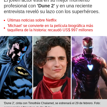
El joven actor está en su mejor momento
profesional con
'Dune 2'
y en una reciente
entrevista reveló su lazo con los superhéroes.
Últimas noticias sobre Netflix
'Michael' se convierte en la película biográfica más
taquillera de la historia: recaudó US$ 997 millones
'Dune 2', cinta con Timothée Chalamet, se estrenará el 29 de febrero. Foto: