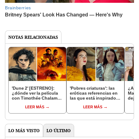
NOTAS RELACIONADAS
'Dune 2' [ESTRENO]:
'Pobres criaturas': las
¿Adió
¿dónde ver la película
eróticas referencias en
Marve
con Timothée Chalamet
las que está inspirado el
deja 
y Zendaya en IMAX
vestuario de Emma
que p
LEER MÁS
LEER MÁS
México?
Stone
MC
LO MÁS VISTO
LO ÚLTIMO