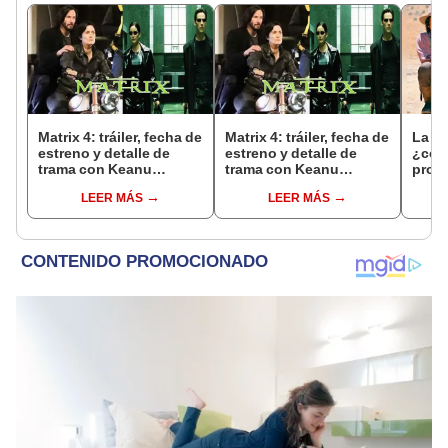
Matrix 4: tráiler, fecha de
Matrix 4: tráiler, fecha de
La fa
estreno y detalle de
estreno y detalle de
¿cóm
trama con Keanu
trama con Keanu
prot
Reeves revelados
Reeves revelados
de 49
LEER MÁS
LEER MÁS
estr