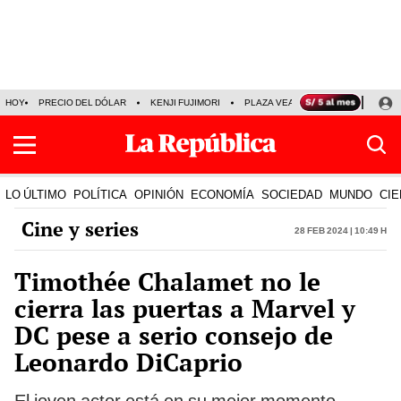
HOY
PRECIO DEL DÓLAR
KENJI FUJIMORI
PLAZA VEA
FERIADOS
KE
LO ÚLTIMO
POLÍTICA
OPINIÓN
ECONOMÍA
SOCIEDAD
MUNDO
CIE
Cine y series
28 Feb 2024 | 10:49 h
Timothée Chalamet no le
cierra las puertas a Marvel y
DC pese a serio consejo de
Leonardo DiCaprio