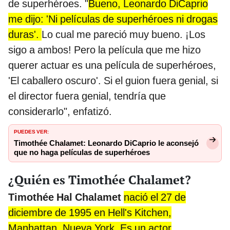
de superhéroes. "
Bueno, Leonardo DiCaprio
me dijo: 'Ni películas de superhéroes ni drogas
duras'.
Lo cual me pareció muy bueno. ¡Los
sigo a ambos! Pero la película que me hizo
querer actuar es una película de superhéroes,
'El caballero oscuro'. Si el guion fuera genial, si
el director fuera genial, tendría que
considerarlo", enfatizó.
PUEDES VER:
Timothée Chalamet: Leonardo DiCaprio le aconsejó
que no haga películas de superhéroes
¿Quién es Timothée Chalamet?
Timothée Hal Chalamet
nació el 27 de
diciembre de 1995 en Hell's Kitchen,
Manhattan, Nueva York. Es un actor