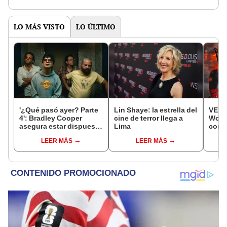
LO MÁS VISTO
LO ÚLTIMO
'¿Qué pasó ayer? Parte
Lin Shaye: la estrella del
VER 
4': Bradley Cooper
cine de terror llega a
Wolve
asegura estar dispuesto
Lima
comp
para una nueva película
lati
LEER MÁS
LEER MÁS
de la saga