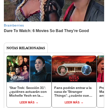
NOTAS RELACIONADAS
'Star Trek: Sección 31':
Fans podrán entrar a la
Prota
¿quiénes actuarán con
casa de 'Stranger
Manu
Michelle Yeoh en la
Things': ¿cuánto cuesta
anun
nueva película de
y dónde queda?
tendr
LEER MÁS
LEER MÁS
Paramount+?
"Peq
cami