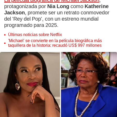
La película biográfica de Michael Jackson
,
protagonizada por
Nia Long
como
Katherine
Jackson
, promete ser un retrato conmovedor
del 'Rey del Pop', con un estreno mundial
programado para 2025.
Últimas noticias sobre Netflix
'Michael' se convierte en la película biográfica más
taquillera de la historia: recaudó US$ 997 millones