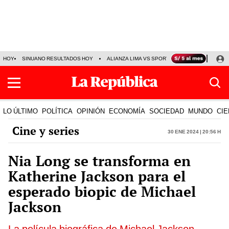
HOY
SINUANO RESULTADOS HOY
ALIANZA LIMA VS SPORT BOYS
JORGE MES
LO ÚLTIMO
POLÍTICA
OPINIÓN
ECONOMÍA
SOCIEDAD
MUNDO
CIE
Cine y series
30 Ene 2024 | 20:56 h
Nia Long se transforma en
Katherine Jackson para el
esperado biopic de Michael
Jackson