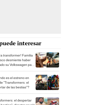
puede interesar
ra transformer! Familia
sco desmiente haber
lado su Volkswagen para
la
do es el estreno en
de "Transformers: el
rtar de las bestias"?
sformers: el despertar
 bestias”: director revela