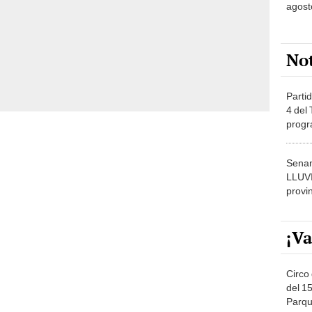
agost
No
Partid
4 del
progr
dónde
Senam
LLUV
provi
¡Va
Circo 
del 15
Parqu