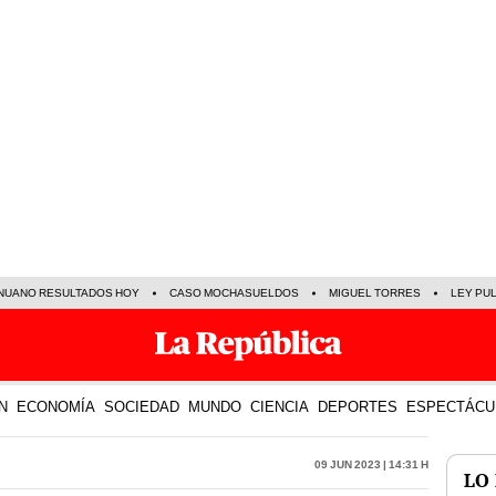
NUANO RESULTADOS HOY
CASO MOCHASUELDOS
MIGUEL TORRES
LEY PU
N
ECONOMÍA
SOCIEDAD
MUNDO
CIENCIA
DEPORTES
ESPECTÁCU
09 Jun 2023 | 14:31 h
LO