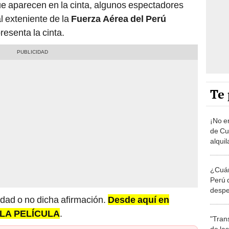
e aparecen en la cinta, algunos espectadores
al exteniente de la
Fuerza Aérea del Perú
esenta la cinta.
Te 
¡No e
de Cu
alqui
pelícu
¿Cuán
Perú 
despe
dad o no dicha afirmación.
Desde aquí en
E LA PELÍCULA
.
"Tran
de las