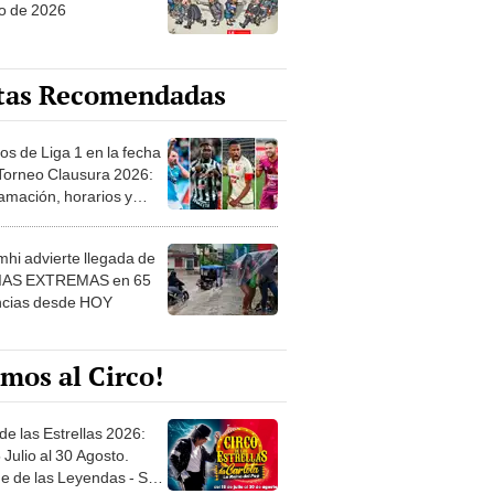
o de 2026
tas Recomendadas
os de Liga 1 en la fecha
 Torneo Clausura 2026:
amación, horarios y
 ver
hi advierte llegada de
IAS EXTREMAS en 65
ncias desde HOY
mos al Circo!
de las Estrellas 2026:
 Julio al 30 Agosto.
e de las Leyendas - San