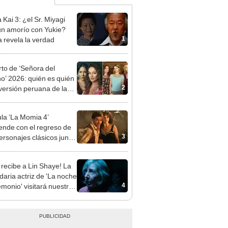
 Kai 3: ¿el Sr. Miyagi
un amorío con Yukie?
1
a revela la verdad
to de ‘Señora del
no’ 2026: quién es quién
2
 versión peruana de la
ovela brasileña
ula ‘La Momia 4’
ende con el regreso de
3
ersonajes clásicos junto
ndan Fraser y Rachel
z
 recibe a Lin Shaye! La
daria actriz de 'La noche
4
emonio' visitará nuestro
para promocionar
ious, están entre
ros'