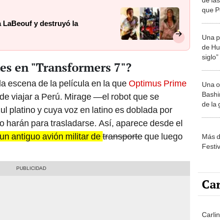
que P
origi
a LaBeouf y destruyó la
Una p
de Huá
siglo”
es en "Transformers 7"?
a escena de la película en la que
Optimus Prime
Una o
Bashir
e viajar a Perú. Mirage —el robot que se
de la
l platino y cuya voz en latino es doblada por
 harán para trasladarse. Así, aparece desde el
un antiguo avión militar de
transporte
que luego
Más d
Festi
Car
Carlin