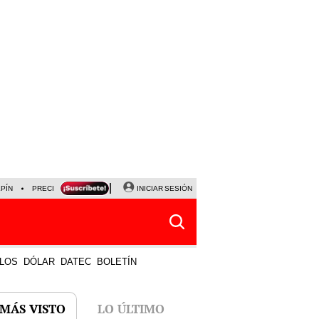
LPÍN
PRECIO DEL DÓLAR
CORTE DE LUZ
INICIAR SESIÓN
VIERNES 7 DE AGOSTO
ALBER
LOS
DÓLAR
DATEC
BOLETÍN
 MÁS VISTO
LO ÚLTIMO