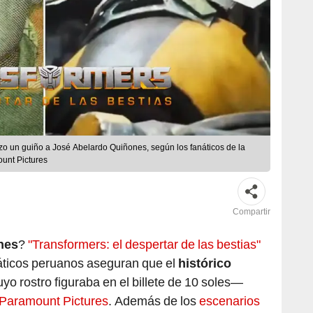
hizo un guiño a José Abelardo Quiñones, según los fanáticos de la
unt Pictures
Compartir
nes
?
"Transformers: el despertar de las bestias"
náticos peruanos aseguran que el
histórico
o rostro figuraba en el billete de 10 soles—
Paramount Pictures
. Además de los
escenarios