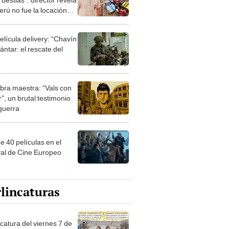
erú no fue la locación
nal de grabación
elícula delivery: “Chavín
ntar: el rescate del
bra maestra: “Vals con
”, un brutal testimonio
 guerra
e 40 películas en el
val de Cine Europeo
lincaturas
catura del viernes 7 de