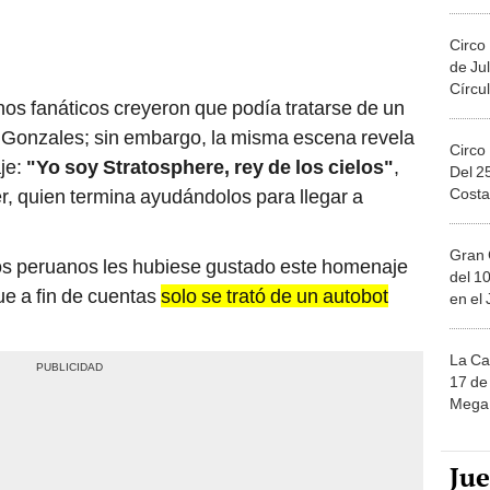
Migue
Circo
de Jul
Círcul
unos fanáticos creyeron que podía tratarse de un
 Gonzales; sin embargo, la misma escena revela
Circo
je:
"Yo soy Stratosphere, rey de los cielos"
,
Del 2
Costa
er, quien termina ayudándolos para llegar a
Gran 
s peruanos les hubiese gustado este homenaje
del 10
que a fin de cuentas
solo se trató de un autobot
en el
La Ca
17 de 
Mega 
Ju