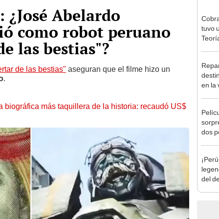
: ¿José Abelardo
Cobra
ió como robot peruano
tuvo 
Teorí
de las bestias"?
Repar
rtar de las bestias"
aseguran que el filme hizo un
desti
o
.
en la
telen
la biográfica más taquillera de la historia: recaudó US$
Pelíc
sorpr
dos p
a Bre
Weis
¡Perú
legen
del d
país 
'Insid
nosot