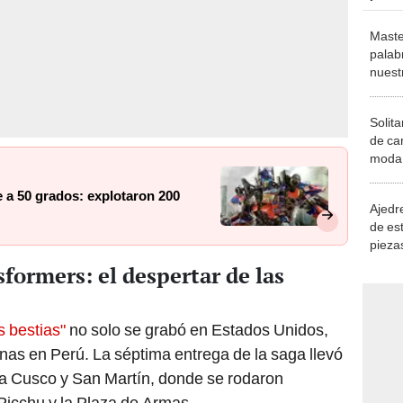
Maste
palab
nuest
Solita
de ca
moda.
demue
e a 50 grados: explotaron 200
Ajedre
de es
piezas
consi
formers: el despertar de las
s bestias"
no solo se grabó en Estados Unidos,
enas en Perú. La séptima entrega de la saga llevó
 a Cusco y San Martín, donde se rodaron
icchu y la Plaza de Armas.