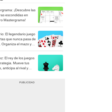
rgrama: ¡Descubre las
ras escondidas en
ro Mastergrama!
rio: El legendario juego
rtas que nunca pasa de
 Organiza el mazo y
stra tu habilidad.
z: El rey de los juegos
trategia. Mueve tus
, anticipa al rival y
gue el jaque mate.