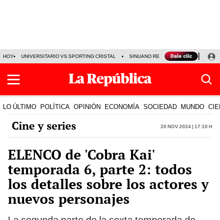
HOY
UNIVERSITARIO VS SPORTING CRISTAL
SINUANO RESULTADOS HOY
CA
LO ÚLTIMO
POLÍTICA
OPINIÓN
ECONOMÍA
SOCIEDAD
MUNDO
CIE
Cine y series
20 Nov 2024 | 17:10 h
ELENCO de 'Cobra Kai'
temporada 6, parte 2: todos
los detalles sobre los actores y
nuevos personajes