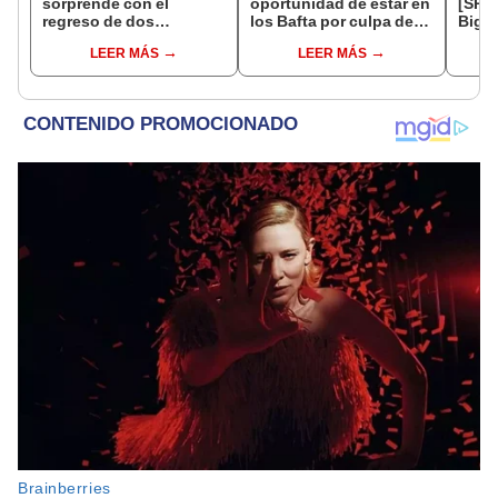
sorprende con el
oportunidad de estar en
[SPOI
regreso de dos
los Bafta por culpa de
Big M
personajes clásicos
Sony
Oshi
LEER MÁS
LEER MÁS
junto a Brendan Fraser y
Rachel Weisz