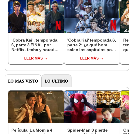
‘Cobra Kai’, temporada
'Cobra Kai' temporada 6,
Repar
6, parte 3 FINAL por
parte 2: ¿a qué hora
temp
Netflix: fecha y horarios
salen los capítulos por
quién
de estreno de la última
Netflix?
entre
LEER MÁS
LEER MÁS
parte de la serie
serie
LO MÁS VISTO
LO ÚLTIMO
Película ‘La Momia 4’
Spider-Man 3 pierde
One 