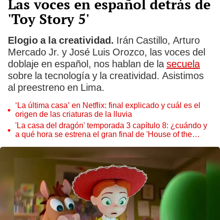
Las voces en español detrás de
'Toy Story 5'
Elogio a la creatividad.
Irán Castillo, Arturo
Mercado Jr. y José Luis Orozco, las voces del
doblaje en español, nos hablan de la
secuela
sobre la tecnología y la creatividad. Asistimos
al preestreno en Lima.
‘La última casa’ en Netflix: final explicado y cuál es el
origen de las criaturas de la lluvia
'La casa del dragón' temporada 3 capítulo 8: ¿cuándo y
a qué hora se estrena el gran final de 'House of the
dragon'?