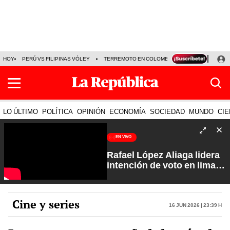
HOY
PERÚ VS FILIPINAS VÓLEY
TERREMOTO EN COLOMBIA EN VIVO
CÁMARA
LO ÚLTIMO
POLÍTICA
OPINIÓN
ECONOMÍA
SOCIEDAD
MUNDO
CIE
EN VIVO
Rafael López Aliaga lidera
intención de voto en lima
con 29%| Fuerte y Claro
con Manuela Camacho
Cine y series
16 Jun 2026 | 23:39 h