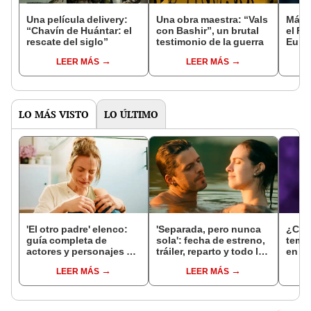
Una película delivery:
Una obra maestra: “Vals
Más d
“Chavín de Huántar: el
con Bashir”, un brutal
el Fe
rescate del siglo”
testimonio de la guerra
Euro
LEER MÁS
LEER MÁS
LO MÁS VISTO
LO ÚLTIMO
'El otro padre' elenco:
'Separada, pero nunca
¿Cuá
guía completa de
sola': fecha de estreno,
tempo
actores y personajes de
tráiler, reparto y todo lo
en Ne
la nueva serie mexicana
que debes saber sobre
que 
LEER MÁS
LEER MÁS
que triunfa en Netflix
la nueva película
ahor
peruana