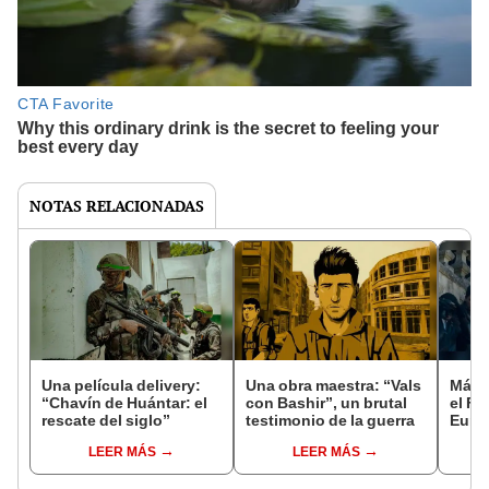
NOTAS RELACIONADAS
Una película delivery:
Una obra maestra: “Vals
Más d
“Chavín de Huántar: el
con Bashir”, un brutal
el Fe
rescate del siglo”
testimonio de la guerra
Euro
LEER MÁS
LEER MÁS