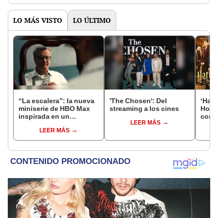
LO MÁS VISTO
LO ÚLTIMO
“La escalera”: la nueva
'The Chosen': Del
‘Harr
miniserie de HBO Max
streaming a los cines
Hogw
inspirada en un
con J
LEER MÁS
escalofriante crimen de
qué 
LEER MÁS
la vida real