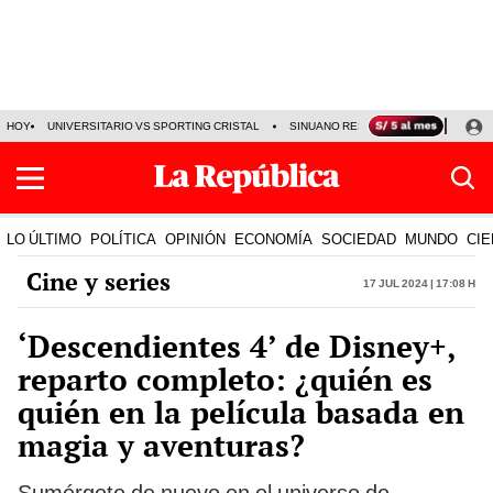
HOY
UNIVERSITARIO VS SPORTING CRISTAL
SINUANO RESULTADOS HOY
CA
LO ÚLTIMO
POLÍTICA
OPINIÓN
ECONOMÍA
SOCIEDAD
MUNDO
CIE
Cine y series
17 Jul 2024 | 17:08 h
‘Descendientes 4’ de Disney+,
reparto completo: ¿quién es
quién en la película basada en
magia y aventuras?